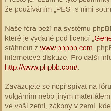
že používáním „PES“ s nimi souhl
Naše fóra beží na systému phpBB,
které je vydané pod licencí „
Gene
stáhnout z
www.phpbb.com
. php
internetové diskuze. Pro další in
http://www.phpbb.com/
.
Zavazujete se nepřispívat na fó
vulgárním nebo jiným materiálem,
ve vaší zemi, zákony v zemi, kde