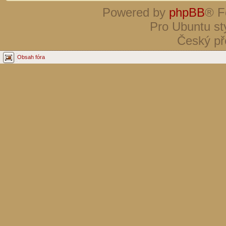
Powered by
phpBB
® F
Pro Ubuntu st
Český př
Obsah fóra