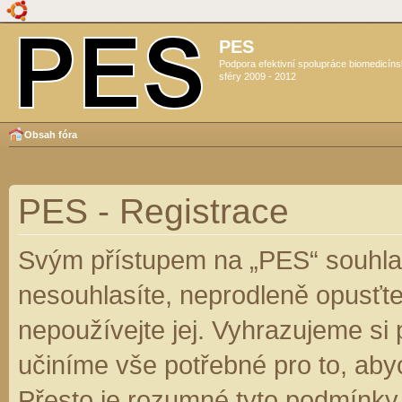
PES
Podpora efektivní spolupráce biomedicín
sféry 2009 - 2012
Obsah fóra
PES - Registrace
Svým přístupem na „PES“ souhlas
nesouhlasíte, neprodleně opusťte
nepoužívejte jej. Vyhrazujeme si
učiníme vše potřebné pro to, aby
Přesto je rozumné tyto podmínky