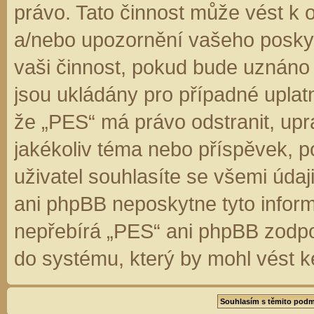
právo. Tato činnost může vést k 
a/nebo upozornění vašeho poskyt
vaši činnost, pokud bude uznáno
jsou ukládány pro případné uplatn
že „PES“ má právo odstranit, up
jakékoliv téma nebo příspěvek, 
uživatel souhlasíte se všemi úda
ani phpBB neposkytne tyto inform
nepřebírá „PES“ ani phpBB zodpo
do systému, který by mohl vést k