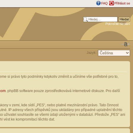
FAQ
Přihlásit se
Pokročilé hledání
Jazyk:
me si právo tyto podmínky kdykoliv změnit a učiníme vše potřebné pro to,
com
. phpBB software pouze zprostředkovává internetové diskuze. Pro další
ony v zemi, kde sídlí „PES“, nebo platné mezinárodní právo. Tato činnost
tné. IP adresy všech příspěvků jsou ukládány pro případné uplatnění těchto
o uživatel souhlasíte se všemi údaji uloženými v databázi. Přestože „PES“ ani
l vést ke kompromitaci těchto dat.