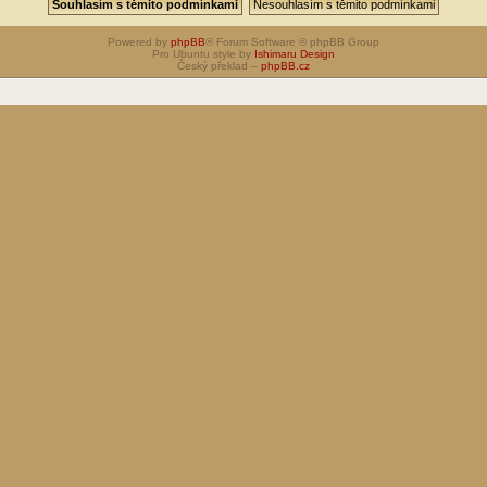
Powered by
phpBB
® Forum Software © phpBB Group
Pro Ubuntu style by
Ishimaru Design
Český překlad –
phpBB.cz