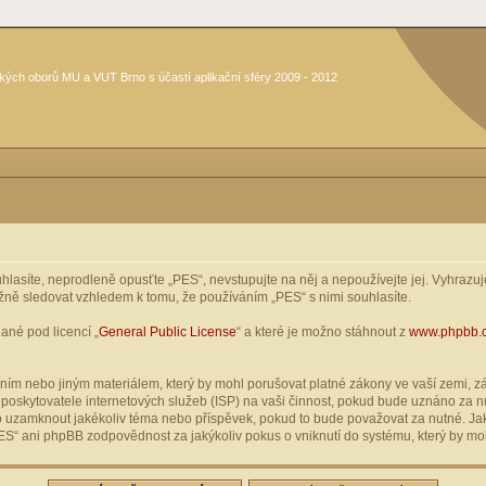
kých oborů MU a VUT Brno s účastí aplikační sféry 2009 - 2012
asíte, neprodleně opusťte „PES“, nevstupujte na něj a nepoužívejte jej. Vyhrazuje
žně sledovat vzhledem k tomu, že používáním „PES“ s nimi souhlasíte.
ané pod licencí „
General Public License
“ a které je možno stáhnout z
www.phpbb.
ím nebo jiným materiálem, který by mohl porušovat platné zákony ve vaší zemi, zák
oskytovatele internetových služeb (ISP) na vaši činnost, pokud bude uznáno za nu
ebo uzamknout jakékoliv téma nebo příspěvek, pokud to bude považovat za nutné. Jak
S“ ani phpBB zodpovědnost za jakýkoliv pokus o vniknutí do systému, který by moh