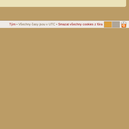
Tým
• Všechny časy jsou v UTC •
Smazat všechny cookies z fóra