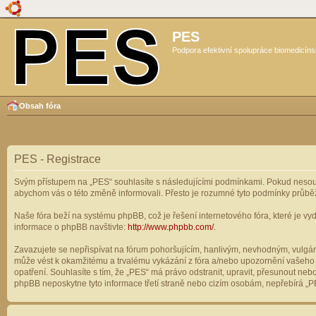
PES
Podpora efektivní spolupráce biomedicíns
Obsah fóra
PES - Registrace
Svým přístupem na „PES“ souhlasíte s následujícími podmínkami. Pokud nesouhl
abychom vás o této změně informovali. Přesto je rozumné tyto podmínky průbě
Naše fóra beží na systému phpBB, což je řešení internetového fóra, které je vyd
informace o phpBB navštivte:
http://www.phpbb.com/
.
Zavazujete se nepřispívat na fórum pohoršujícím, hanlivým, nevhodným, vulgárn
může vést k okamžitému a trvalému vykázání z fóra a/nebo upozornění vašeho p
opatření. Souhlasíte s tím, že „PES“ má právo odstranit, upravit, přesunout n
phpBB neposkytne tyto informace třetí straně nebo cizím osobám, nepřebírá „PE