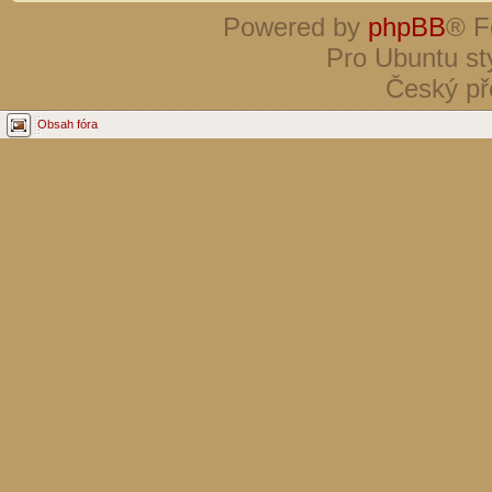
Powered by
phpBB
® F
Pro Ubuntu st
Český př
Obsah fóra