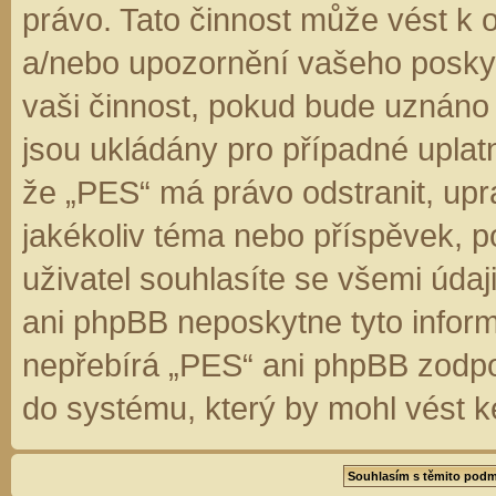
právo. Tato činnost může vést k 
a/nebo upozornění vašeho poskyt
vaši činnost, pokud bude uznáno
jsou ukládány pro případné uplatn
že „PES“ má právo odstranit, up
jakékoliv téma nebo příspěvek, 
uživatel souhlasíte se všemi úda
ani phpBB neposkytne tyto inform
nepřebírá „PES“ ani phpBB zodpo
do systému, který by mohl vést k