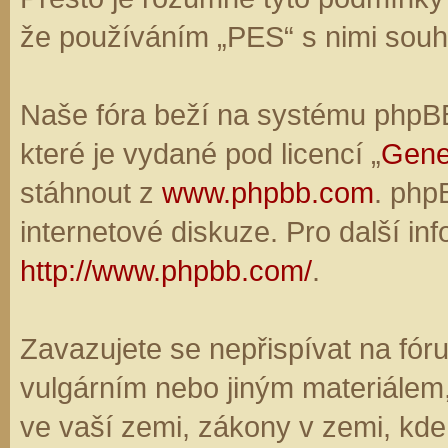
že používáním „PES“ s nimi souhl
Naše fóra beží na systému phpBB,
které je vydané pod licencí „
Gene
stáhnout z
www.phpbb.com
. php
internetové diskuze. Pro další in
http://www.phpbb.com/
.
Zavazujete se nepřispívat na fó
vulgárním nebo jiným materiálem,
ve vaší zemi, zákony v zemi, kde