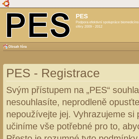
PES
Podpora efektivní spolupráce biomedicín
sféry 2009 - 2012
Obsah fóra
PES - Registrace
Svým přístupem na „PES“ souhlas
nesouhlasíte, neprodleně opusťte
nepoužívejte jej. Vyhrazujeme si
učiníme vše potřebné pro to, aby
Přesto je rozumné tyto podmínky