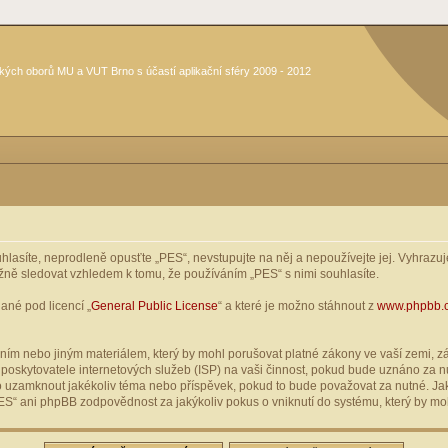
kých oborů MU a VUT Brno s účastí aplikační sféry 2009 - 2012
asíte, neprodleně opusťte „PES“, nevstupujte na něj a nepoužívejte jej. Vyhrazuje
žně sledovat vzhledem k tomu, že používáním „PES“ s nimi souhlasíte.
ané pod licencí „
General Public License
“ a které je možno stáhnout z
www.phpbb.
ím nebo jiným materiálem, který by mohl porušovat platné zákony ve vaší zemi, zák
oskytovatele internetových služeb (ISP) na vaši činnost, pokud bude uznáno za nu
ebo uzamknout jakékoliv téma nebo příspěvek, pokud to bude považovat za nutné. Jak
S“ ani phpBB zodpovědnost za jakýkoliv pokus o vniknutí do systému, který by moh