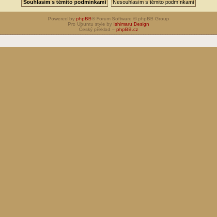
Powered by
phpBB
® Forum Software © phpBB Group
Pro Ubuntu style by
Ishimaru Design
Český překlad –
phpBB.cz