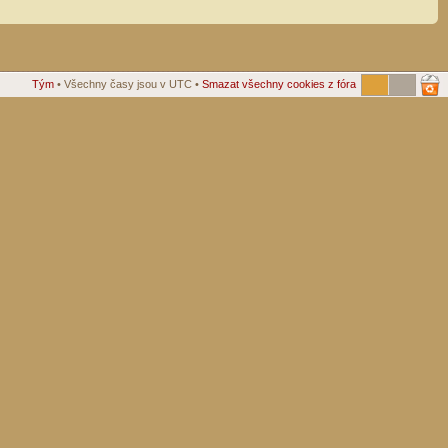
Tým
• Všechny časy jsou v UTC •
Smazat všechny cookies z fóra