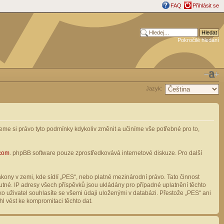
FAQ
Přihlásit se
Pokročilé hledání
Jazyk:
me si právo tyto podmínky kdykoliv změnit a učiníme vše potřebné pro to,
com
. phpBB software pouze zprostředkovává internetové diskuze. Pro další
ony v zemi, kde sídlí „PES“, nebo platné mezinárodní právo. Tato činnost
tné. IP adresy všech příspěvků jsou ukládány pro případné uplatnění těchto
o uživatel souhlasíte se všemi údaji uloženými v databázi. Přestože „PES“ ani
l vést ke kompromitaci těchto dat.