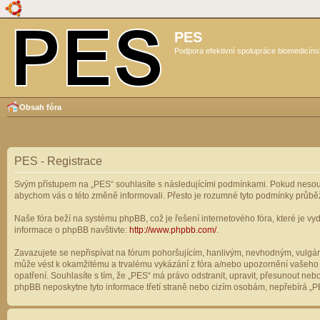
PES
Podpora efektivní spolupráce biomedicíns
Obsah fóra
PES - Registrace
Svým přístupem na „PES“ souhlasíte s následujícími podmínkami. Pokud nesouhl
abychom vás o této změně informovali. Přesto je rozumné tyto podmínky průbě
Naše fóra beží na systému phpBB, což je řešení internetového fóra, které je vyd
informace o phpBB navštivte:
http://www.phpbb.com/
.
Zavazujete se nepřispívat na fórum pohoršujícím, hanlivým, nevhodným, vulgárn
může vést k okamžitému a trvalému vykázání z fóra a/nebo upozornění vašeho p
opatření. Souhlasíte s tím, že „PES“ má právo odstranit, upravit, přesunout n
phpBB neposkytne tyto informace třetí straně nebo cizím osobám, nepřebírá „PE