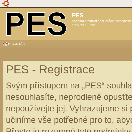
PES
Podpora efektivní spolupráce biomedicín
sféry 2009 - 2012
Obsah fóra
PES - Registrace
Svým přístupem na „PES“ souhlas
nesouhlasíte, neprodleně opusťte
nepoužívejte jej. Vyhrazujeme si
učiníme vše potřebné pro to, aby
Přesto je rozumné tyto podmínky