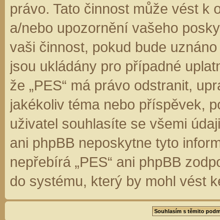
právo. Tato činnost může vést k 
a/nebo upozornění vašeho poskyt
vaši činnost, pokud bude uznáno
jsou ukládány pro případné uplatn
že „PES“ má právo odstranit, up
jakékoliv téma nebo příspěvek, 
uživatel souhlasíte se všemi úda
ani phpBB neposkytne tyto inform
nepřebírá „PES“ ani phpBB zodpo
do systému, který by mohl vést k