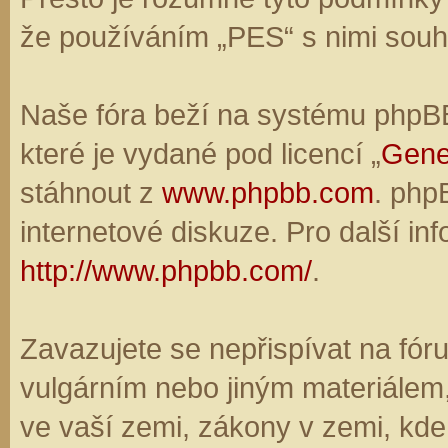
že používáním „PES“ s nimi souhl
Naše fóra beží na systému phpBB,
které je vydané pod licencí „
Gene
stáhnout z
www.phpbb.com
. php
internetové diskuze. Pro další in
http://www.phpbb.com/
.
Zavazujete se nepřispívat na fó
vulgárním nebo jiným materiálem,
ve vaší zemi, zákony v zemi, kde