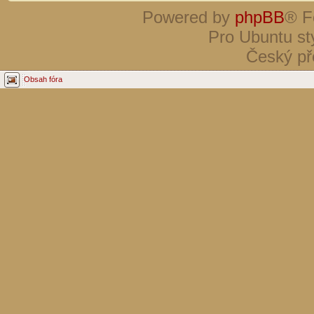
Powered by
phpBB
® F
Pro Ubuntu st
Český př
Obsah fóra