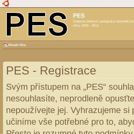
PES
Podpora efektivní spolupráce biomedicín
sféry 2009 - 2012
Obsah fóra
PES - Registrace
Svým přístupem na „PES“ souhlas
nesouhlasíte, neprodleně opusťte
nepoužívejte jej. Vyhrazujeme si
učiníme vše potřebné pro to, aby
Přesto je rozumné tyto podmínky