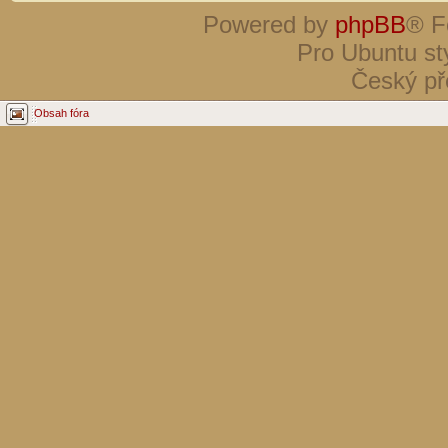
Powered by
phpBB
® F
Pro Ubuntu st
Český př
Obsah fóra