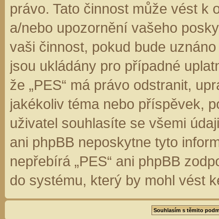
právo. Tato činnost může vést k 
a/nebo upozornění vašeho poskyt
vaši činnost, pokud bude uznáno
jsou ukládány pro případné uplatn
že „PES“ má právo odstranit, up
jakékoliv téma nebo příspěvek, 
uživatel souhlasíte se všemi úda
ani phpBB neposkytne tyto inform
nepřebírá „PES“ ani phpBB zodpo
do systému, který by mohl vést k