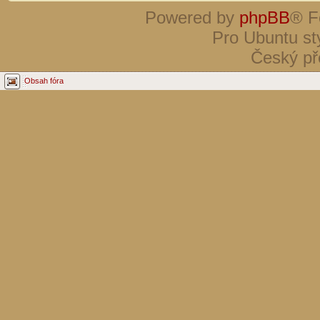
Powered by
phpBB
® F
Pro Ubuntu st
Český př
Obsah fóra