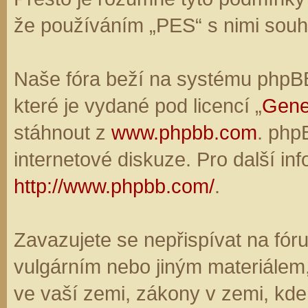
že používáním „PES“ s nimi souhl
Naše fóra beží na systému phpBB,
které je vydané pod licencí „
Gene
stáhnout z
www.phpbb.com
. php
internetové diskuze. Pro další in
http://www.phpbb.com/
.
Zavazujete se nepřispívat na fó
vulgárním nebo jiným materiálem,
ve vaší zemi, zákony v zemi, kde