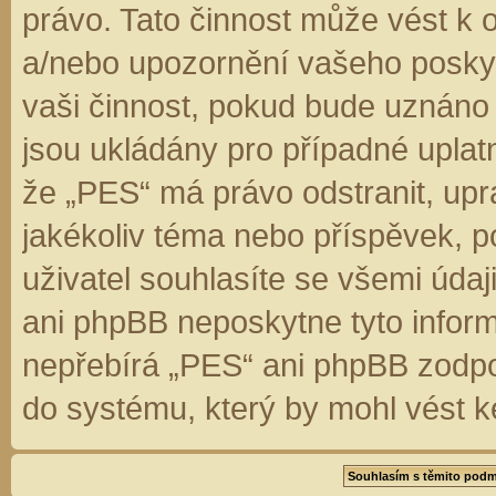
právo. Tato činnost může vést k 
a/nebo upozornění vašeho poskyt
vaši činnost, pokud bude uznáno
jsou ukládány pro případné uplatn
že „PES“ má právo odstranit, up
jakékoliv téma nebo příspěvek, 
uživatel souhlasíte se všemi úda
ani phpBB neposkytne tyto inform
nepřebírá „PES“ ani phpBB zodpo
do systému, který by mohl vést k