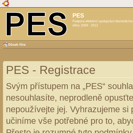
PES
Podpora efektivní spolupráce biomedicín
sféry 2009 - 2012
Obsah fóra
PES - Registrace
Svým přístupem na „PES“ souhlas
nesouhlasíte, neprodleně opusťte
nepoužívejte jej. Vyhrazujeme si
učiníme vše potřebné pro to, aby
Přesto je rozumné tyto podmínky