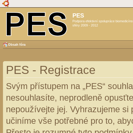
PES
Podpora efektivní spolupráce biomedicín
sféry 2009 - 2012
Obsah fóra
PES - Registrace
Svým přístupem na „PES“ souhlas
nesouhlasíte, neprodleně opusťte
nepoužívejte jej. Vyhrazujeme si
učiníme vše potřebné pro to, aby
Přesto je rozumné tyto podmínky