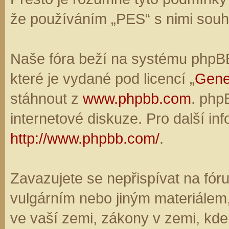
že používáním „PES“ s nimi souhl
Naše fóra beží na systému phpBB,
které je vydané pod licencí „
Gene
stáhnout z
www.phpbb.com
. php
internetové diskuze. Pro další in
http://www.phpbb.com/
.
Zavazujete se nepřispívat na fó
vulgárním nebo jiným materiálem,
ve vaší zemi, zákony v zemi, kde