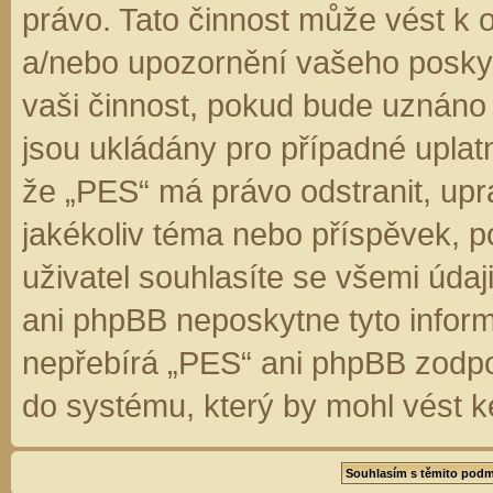
právo. Tato činnost může vést k 
a/nebo upozornění vašeho poskyt
vaši činnost, pokud bude uznáno
jsou ukládány pro případné uplatn
že „PES“ má právo odstranit, up
jakékoliv téma nebo příspěvek, 
uživatel souhlasíte se všemi úda
ani phpBB neposkytne tyto inform
nepřebírá „PES“ ani phpBB zodpo
do systému, který by mohl vést k