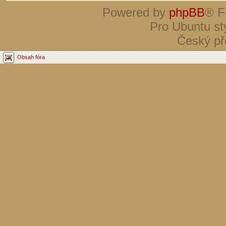
Powered by
phpBB
® F
Pro Ubuntu st
Český př
Obsah fóra