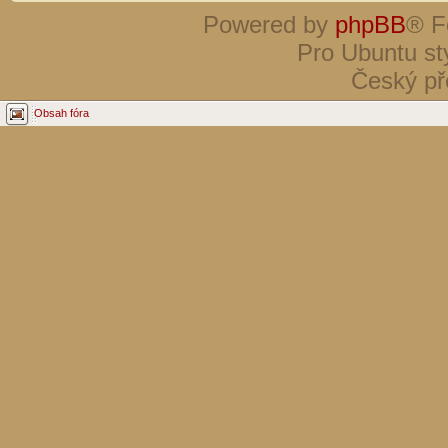
Powered by
phpBB
® F
Pro Ubuntu st
Český př
Obsah fóra