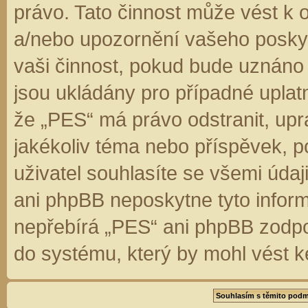
právo. Tato činnost může vést k 
a/nebo upozornění vašeho poskyt
vaši činnost, pokud bude uznáno
jsou ukládány pro případné uplatn
že „PES“ má právo odstranit, up
jakékoliv téma nebo příspěvek, 
uživatel souhlasíte se všemi úda
ani phpBB neposkytne tyto inform
nepřebírá „PES“ ani phpBB zodpo
do systému, který by mohl vést k