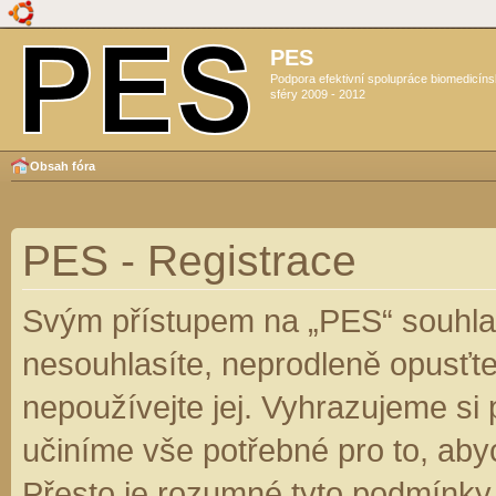
PES
Podpora efektivní spolupráce biomedicín
sféry 2009 - 2012
Obsah fóra
PES - Registrace
Svým přístupem na „PES“ souhlas
nesouhlasíte, neprodleně opusťte
nepoužívejte jej. Vyhrazujeme si
učiníme vše potřebné pro to, aby
Přesto je rozumné tyto podmínky