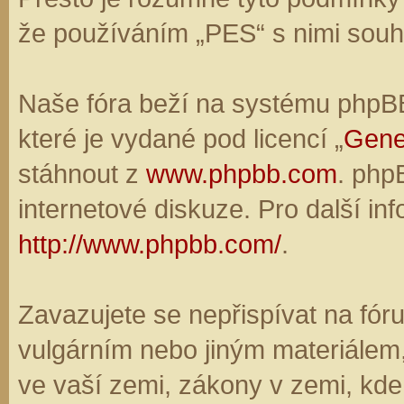
že používáním „PES“ s nimi souhl
Naše fóra beží na systému phpBB,
které je vydané pod licencí „
Gene
stáhnout z
www.phpbb.com
. php
internetové diskuze. Pro další in
http://www.phpbb.com/
.
Zavazujete se nepřispívat na fó
vulgárním nebo jiným materiálem,
ve vaší zemi, zákony v zemi, kde