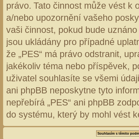
právo. Tato činnost může vést k 
a/nebo upozornění vašeho poskyt
vaši činnost, pokud bude uznáno
jsou ukládány pro případné uplatn
že „PES“ má právo odstranit, up
jakékoliv téma nebo příspěvek, 
uživatel souhlasíte se všemi úda
ani phpBB neposkytne tyto inform
nepřebírá „PES“ ani phpBB zodpo
do systému, který by mohl vést k