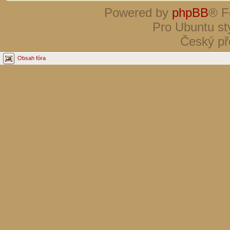
Powered by
phpBB
® F
Pro Ubuntu st
Český př
Obsah fóra