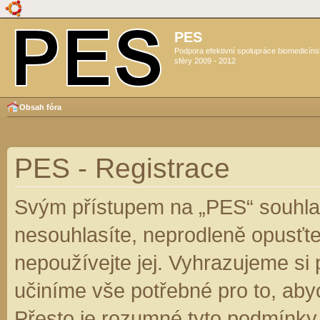
PES
Podpora efektivní spolupráce biomedicín
sféry 2009 - 2012
Obsah fóra
PES - Registrace
Svým přístupem na „PES“ souhlas
nesouhlasíte, neprodleně opusťte
nepoužívejte jej. Vyhrazujeme si
učiníme vše potřebné pro to, aby
Přesto je rozumné tyto podmínky