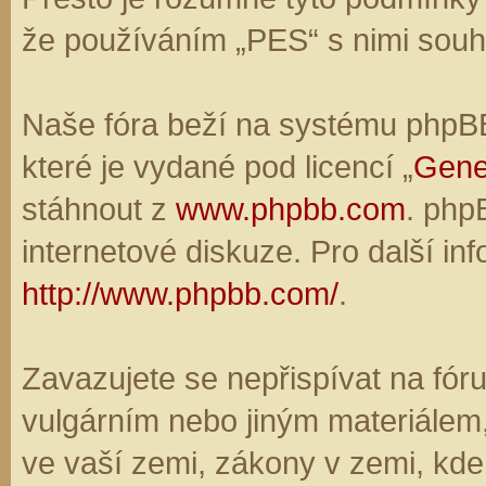
že používáním „PES“ s nimi souhl
Naše fóra beží na systému phpBB,
které je vydané pod licencí „
Gene
stáhnout z
www.phpbb.com
. php
internetové diskuze. Pro další in
http://www.phpbb.com/
.
Zavazujete se nepřispívat na fó
vulgárním nebo jiným materiálem,
ve vaší zemi, zákony v zemi, kde