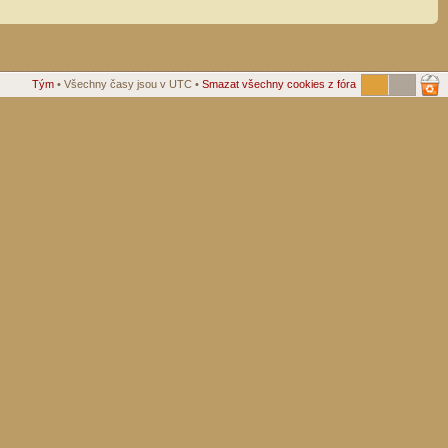
Tým
• Všechny časy jsou v UTC •
Smazat všechny cookies z fóra