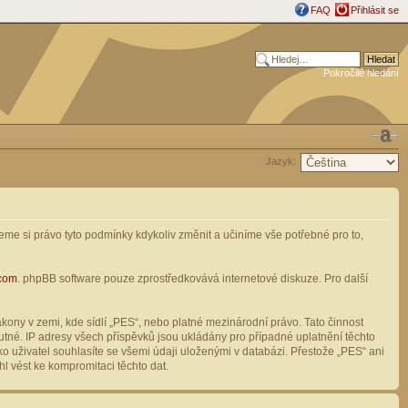
FAQ
Přihlásit se
Pokročilé hledání
Jazyk:
me si právo tyto podmínky kdykoliv změnit a učiníme vše potřebné pro to,
com
. phpBB software pouze zprostředkovává internetové diskuze. Pro další
ony v zemi, kde sídlí „PES“, nebo platné mezinárodní právo. Tato činnost
tné. IP adresy všech příspěvků jsou ukládány pro případné uplatnění těchto
o uživatel souhlasíte se všemi údaji uloženými v databázi. Přestože „PES“ ani
l vést ke kompromitaci těchto dat.