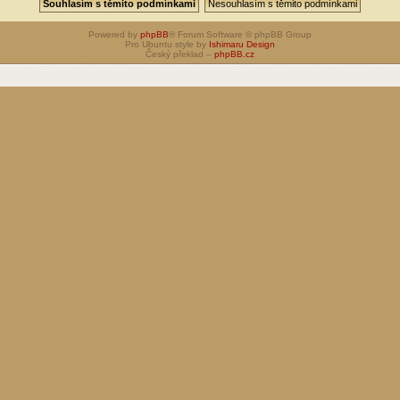
Powered by
phpBB
® Forum Software © phpBB Group
Pro Ubuntu style by
Ishimaru Design
Český překlad –
phpBB.cz