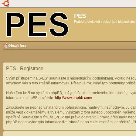
PES
Podpora efektivní spolupráce biomedicíns
Obsah fóra
PES - Registrace
Svým přístupem na „PES“ souhlasíte s následujícími podmínkami. Pokud nesouhl
abychom vás o této změně informovali. Přesto je rozumné tyto podmínky průbě
Naše fóra beží na systému phpBB, což je řešení internetového fóra, které je vyd
informace o phpBB navštivte:
http://www.phpbb.com/
.
Zavazujete se nepřispívat na fórum pohoršujícím, hanlivým, nevhodným, vulgárn
může vést k okamžitému a trvalému vykázání z fóra a/nebo upozornění vašeho p
opatření. Souhlasíte s tím, že „PES“ má právo odstranit, upravit, přesunout n
phpBB neposkytne tyto informace třetí straně nebo cizím osobám, nepřebírá „PE