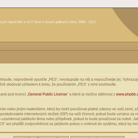
kých oborů MU a VUT Brno s účastí aplikační sféry 2009 - 2012
asíte, neprodleně opusťte „PES“, nevstupujte na něj a nepoužívejte jej. Vyhrazuje
žně sledovat vzhledem k tomu, že používáním „PES“ s nimi souhlasíte.
ané pod licencí „
General Public License
“ a které je možno stáhnout z
www.phpbb.
ím nebo jiným materiálem, který by mohl porušovat platné zákony ve vaší zemi, zák
oskytovatele internetových služeb (ISP) na vaši činnost, pokud bude uznáno za nu
ebo uzamknout jakékoliv téma nebo příspěvek, pokud to bude považovat za nutné. Jak
S“ ani phpBB zodpovědnost za jakýkoliv pokus o vniknutí do systému, který by moh