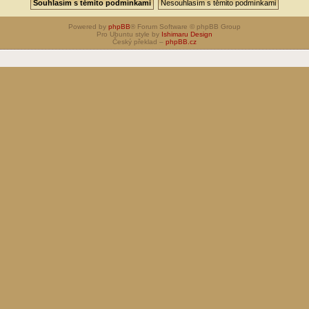
Powered by
phpBB
® Forum Software © phpBB Group
Pro Ubuntu style by
Ishimaru Design
Český překlad –
phpBB.cz