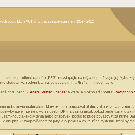
kých oborů MU a VUT Brno s účastí aplikační sféry 2009 - 2012
asíte, neprodleně opusťte „PES“, nevstupujte na něj a nepoužívejte jej. Vyhrazuje
žně sledovat vzhledem k tomu, že používáním „PES“ s nimi souhlasíte.
ané pod licencí „
General Public License
“ a které je možno stáhnout z
www.phpbb.
ím nebo jiným materiálem, který by mohl porušovat platné zákony ve vaší zemi, zák
oskytovatele internetových služeb (ISP) na vaši činnost, pokud bude uznáno za nu
ebo uzamknout jakékoliv téma nebo příspěvek, pokud to bude považovat za nutné. Jak
S“ ani phpBB zodpovědnost za jakýkoliv pokus o vniknutí do systému, který by moh