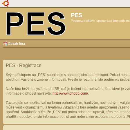
PES
Podpora efektivní spolupráce biomedicíns
Obsah fóra
PES - Registrace
Svým přístupem na „PES“ souhlasíte s následujícími podmínkami. Pokud nesouhl
abychom vás o této změně informovali. Přesto je rozumné tyto podmínky průbě
Naše fóra beží na systému phpBB, což je řešení internetového fóra, které je vyd
informace o phpBB navštivte:
http://www.phpbb.com/
.
Zavazujete se nepřispívat na fórum pohoršujícím, hanlivým, nevhodným, vulgárn
může vést k okamžitému a trvalému vykázání z fóra a/nebo upozornění vašeho p
opatření. Souhlasíte s tím, že „PES“ má právo odstranit, upravit, přesunout n
phpBB neposkytne tyto informace třetí straně nebo cizím osobám, nepřebírá „PE