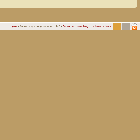
Tým
• Všechny časy jsou v UTC •
Smazat všechny cookies z fóra