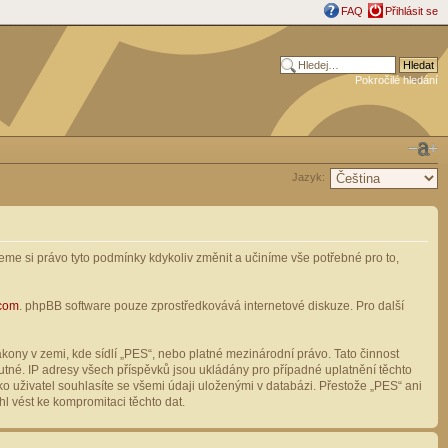
FAQ
Přihlásit se
Pokročilé hledání
Jazyk:
me si právo tyto podmínky kdykoliv změnit a učiníme vše potřebné pro to,
com
. phpBB software pouze zprostředkovává internetové diskuze. Pro další
ony v zemi, kde sídlí „PES“, nebo platné mezinárodní právo. Tato činnost
tné. IP adresy všech příspěvků jsou ukládány pro případné uplatnění těchto
o uživatel souhlasíte se všemi údaji uloženými v databázi. Přestože „PES“ ani
l vést ke kompromitaci těchto dat.