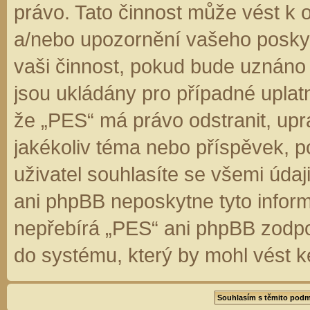
právo. Tato činnost může vést k 
a/nebo upozornění vašeho poskyt
vaši činnost, pokud bude uznáno
jsou ukládány pro případné uplatn
že „PES“ má právo odstranit, up
jakékoliv téma nebo příspěvek, 
uživatel souhlasíte se všemi úda
ani phpBB neposkytne tyto inform
nepřebírá „PES“ ani phpBB zodpo
do systému, který by mohl vést k