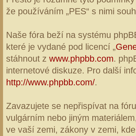
že používáním „PES“ s nimi souhl
Naše fóra beží na systému phpBB,
které je vydané pod licencí „
Gene
stáhnout z
www.phpbb.com
. php
internetové diskuze. Pro další in
http://www.phpbb.com/
.
Zavazujete se nepřispívat na fó
vulgárním nebo jiným materiálem,
ve vaší zemi, zákony v zemi, kde