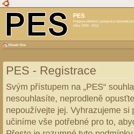
PES
Podpora efektivní spolupráce biomedicín
sféry 2009 - 2012
Obsah fóra
PES - Registrace
Svým přístupem na „PES“ souhlas
nesouhlasíte, neprodleně opusťte
nepoužívejte jej. Vyhrazujeme si
učiníme vše potřebné pro to, aby
Přesto je rozumné tyto podmínky