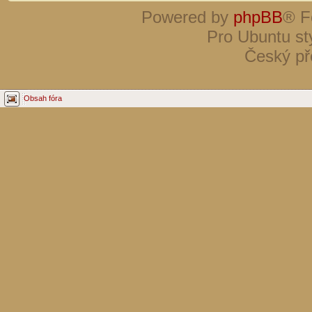
Powered by
phpBB
® F
Pro Ubuntu st
Český př
Obsah fóra