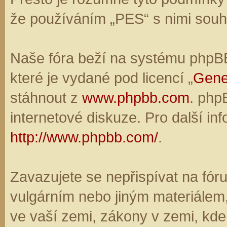
že používáním „PES“ s nimi souhl
Naše fóra beží na systému phpBB,
které je vydané pod licencí „
Gene
stáhnout z
www.phpbb.com
. php
internetové diskuze. Pro další in
http://www.phpbb.com/
.
Zavazujete se nepřispívat na fó
vulgárním nebo jiným materiálem,
ve vaší zemi, zákony v zemi, kde