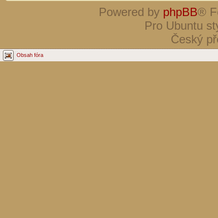
Powered by
phpBB
® F
Pro Ubuntu st
Český př
Obsah fóra