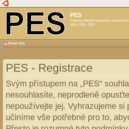
PES
Podpora efektivní spolupráce biomedicín
sféry 2009 - 2012
Obsah fóra
PES - Registrace
Svým přístupem na „PES“ souhlas
nesouhlasíte, neprodleně opusťte
nepoužívejte jej. Vyhrazujeme si
učiníme vše potřebné pro to, aby
Přesto je rozumné tyto podmínky