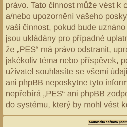
právo. Tato činnost může vést k 
a/nebo upozornění vašeho poskyt
vaši činnost, pokud bude uznáno
jsou ukládány pro případné uplatn
že „PES“ má právo odstranit, up
jakékoliv téma nebo příspěvek, 
uživatel souhlasíte se všemi úda
ani phpBB neposkytne tyto inform
nepřebírá „PES“ ani phpBB zodpo
do systému, který by mohl vést k