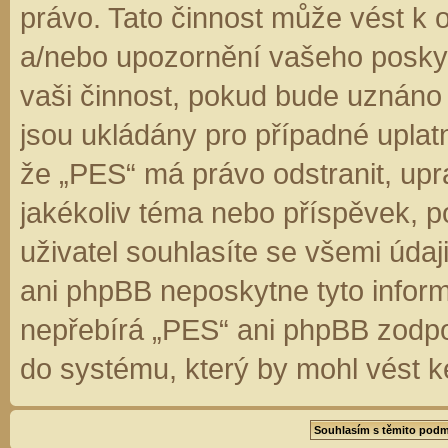
právo. Tato činnost může vést k 
a/nebo upozornění vašeho poskyt
vaši činnost, pokud bude uznáno
jsou ukládány pro případné uplatn
že „PES“ má právo odstranit, up
jakékoliv téma nebo příspěvek, 
uživatel souhlasíte se všemi úda
ani phpBB neposkytne tyto inform
nepřebírá „PES“ ani phpBB zodpo
do systému, který by mohl vést k