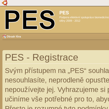
PES
Podpora efektivní spolupráce biomedicín
sféry 2009 - 2012
Obsah fóra
PES - Registrace
Svým přístupem na „PES“ souhlas
nesouhlasíte, neprodleně opusťte
nepoužívejte jej. Vyhrazujeme si
učiníme vše potřebné pro to, aby
Přesto je rozumné tyto podmínky