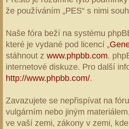
že používáním „PES“ s nimi souhl
Naše fóra beží na systému phpBB,
které je vydané pod licencí „
Gene
stáhnout z
www.phpbb.com
. php
internetové diskuze. Pro další in
http://www.phpbb.com/
.
Zavazujete se nepřispívat na fó
vulgárním nebo jiným materiálem,
ve vaší zemi, zákony v zemi, kde