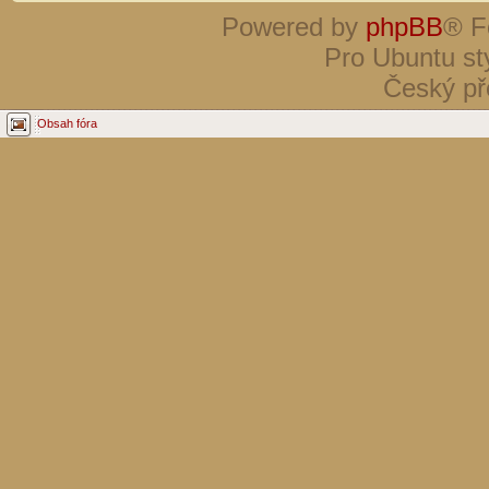
Powered by
phpBB
® F
Pro Ubuntu st
Český př
Obsah fóra