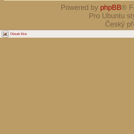
Powered by
phpBB
® F
Pro Ubuntu st
Český př
Obsah fóra