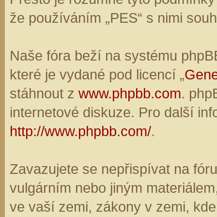
že používáním „PES“ s nimi souhl
Naše fóra beží na systému phpBB,
které je vydané pod licencí „
Gene
stáhnout z
www.phpbb.com
. php
internetové diskuze. Pro další in
http://www.phpbb.com/
.
Zavazujete se nepřispívat na fó
vulgárním nebo jiným materiálem,
ve vaší zemi, zákony v zemi, kde