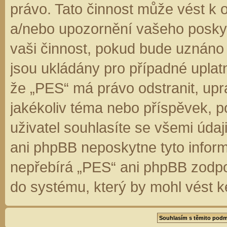
právo. Tato činnost může vést k 
a/nebo upozornění vašeho poskyt
vaši činnost, pokud bude uznáno
jsou ukládány pro případné uplatn
že „PES“ má právo odstranit, up
jakékoliv téma nebo příspěvek, 
uživatel souhlasíte se všemi úda
ani phpBB neposkytne tyto inform
nepřebírá „PES“ ani phpBB zodpo
do systému, který by mohl vést k