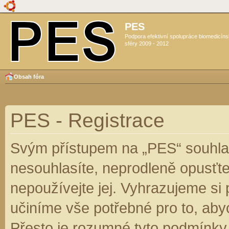
PES
Podpora efektivní spolupráce biomedicín
sféry 2009 - 2012
Obsah fóra
PES - Registrace
Svým přístupem na „PES“ souhlas
nesouhlasíte, neprodleně opusťte
nepoužívejte jej. Vyhrazujeme si
učiníme vše potřebné pro to, aby
Přesto je rozumné tyto podmínky