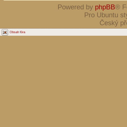
Powered by
phpBB
® F
Pro Ubuntu st
Český př
Obsah fóra