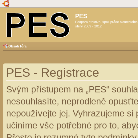
PES
Podpora efektivní spolupráce biomedicín
sféry 2009 - 2012
Obsah fóra
PES - Registrace
Svým přístupem na „PES“ souhlas
nesouhlasíte, neprodleně opusťte
nepoužívejte jej. Vyhrazujeme si
učiníme vše potřebné pro to, aby
Přesto je rozumné tyto podmínky