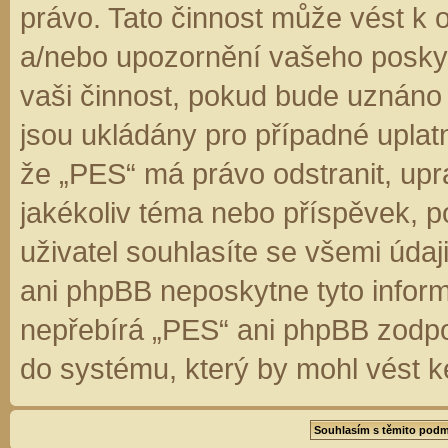
právo. Tato činnost může vést k 
a/nebo upozornění vašeho poskyt
vaši činnost, pokud bude uznáno
jsou ukládány pro případné uplatn
že „PES“ má právo odstranit, up
jakékoliv téma nebo příspěvek, 
uživatel souhlasíte se všemi úda
ani phpBB neposkytne tyto inform
nepřebírá „PES“ ani phpBB zodpo
do systému, který by mohl vést k