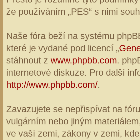
že používáním „PES“ s nimi souhl
Naše fóra beží na systému phpBB,
které je vydané pod licencí „
Gene
stáhnout z
www.phpbb.com
. php
internetové diskuze. Pro další in
http://www.phpbb.com/
.
Zavazujete se nepřispívat na fó
vulgárním nebo jiným materiálem,
ve vaší zemi, zákony v zemi, kde