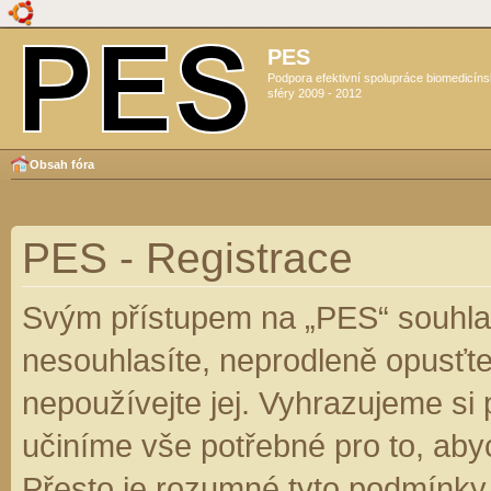
PES
Podpora efektivní spolupráce biomedicín
sféry 2009 - 2012
Obsah fóra
PES - Registrace
Svým přístupem na „PES“ souhlas
nesouhlasíte, neprodleně opusťte
nepoužívejte jej. Vyhrazujeme si
učiníme vše potřebné pro to, aby
Přesto je rozumné tyto podmínky