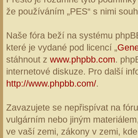
že používáním „PES“ s nimi souhl
Naše fóra beží na systému phpBB,
které je vydané pod licencí „
Gene
stáhnout z
www.phpbb.com
. php
internetové diskuze. Pro další in
http://www.phpbb.com/
.
Zavazujete se nepřispívat na fó
vulgárním nebo jiným materiálem,
ve vaší zemi, zákony v zemi, kde