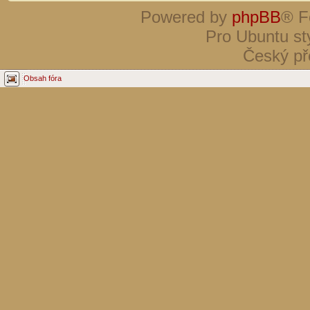
Powered by
phpBB
® F
Pro Ubuntu st
Český př
Obsah fóra