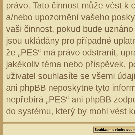
právo. Tato činnost může vést k 
a/nebo upozornění vašeho poskyt
vaši činnost, pokud bude uznáno
jsou ukládány pro případné uplatn
že „PES“ má právo odstranit, up
jakékoliv téma nebo příspěvek, 
uživatel souhlasíte se všemi úda
ani phpBB neposkytne tyto inform
nepřebírá „PES“ ani phpBB zodpo
do systému, který by mohl vést k