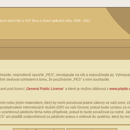
kých oborů MU a VUT Brno s účastí aplikační sféry 2009 - 2012
asíte, neprodleně opusťte „PES“, nevstupujte na něj a nepoužívejte jej. Vyhrazuje
žně sledovat vzhledem k tomu, že používáním „PES“ s nimi souhlasíte.
ané pod licencí „
General Public License
“ a které je možno stáhnout z
www.phpbb.
ím nebo jiným materiálem, který by mohl porušovat platné zákony ve vaší zemi, zák
oskytovatele internetových služeb (ISP) na vaši činnost, pokud bude uznáno za nu
ebo uzamknout jakékoliv téma nebo příspěvek, pokud to bude považovat za nutné. Jak
S“ ani phpBB zodpovědnost za jakýkoliv pokus o vniknutí do systému, který by moh