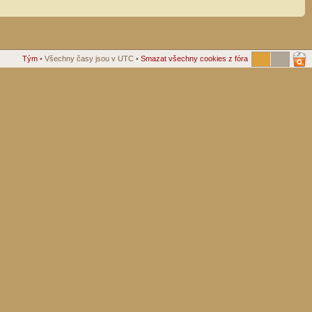
Tým
• Všechny časy jsou v UTC •
Smazat všechny cookies z fóra