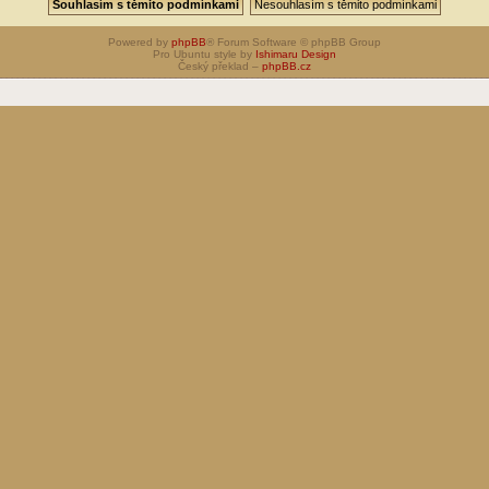
Powered by
phpBB
® Forum Software © phpBB Group
Pro Ubuntu style by
Ishimaru Design
Český překlad –
phpBB.cz