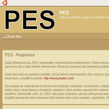
PES
Podpora efektivní spolupráce biomedicíns
Obsah fóra
PES - Registrace
Svým přístupem na „PES“ souhlasíte s následujícími podmínkami. Pokud nesouhl
abychom vás o této změně informovali. Přesto je rozumné tyto podmínky průbě
Naše fóra beží na systému phpBB, což je řešení internetového fóra, které je vyd
informace o phpBB navštivte:
http://www.phpbb.com/
.
Zavazujete se nepřispívat na fórum pohoršujícím, hanlivým, nevhodným, vulgárn
může vést k okamžitému a trvalému vykázání z fóra a/nebo upozornění vašeho p
opatření. Souhlasíte s tím, že „PES“ má právo odstranit, upravit, přesunout n
phpBB neposkytne tyto informace třetí straně nebo cizím osobám, nepřebírá „PE