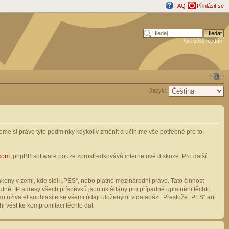
FAQ
Přihlásit se
Pokročilé hledání
Jazyk:
me si právo tyto podmínky kdykoliv změnit a učiníme vše potřebné pro to,
com
. phpBB software pouze zprostředkovává internetové diskuze. Pro další
ony v zemi, kde sídlí „PES“, nebo platné mezinárodní právo. Tato činnost
tné. IP adresy všech příspěvků jsou ukládány pro případné uplatnění těchto
o uživatel souhlasíte se všemi údaji uloženými v databázi. Přestože „PES“ ani
l vést ke kompromitaci těchto dat.