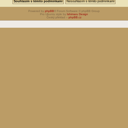
Powered by
phpBB
® Forum Software © phpBB Group
Pro Ubuntu style by
Ishimaru Design
Český překlad –
phpBB.cz