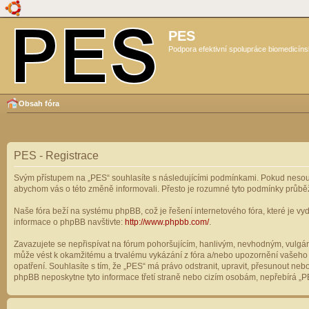
PES
Podpora efektivní spolupráce biomedicíns
Obsah fóra
PES - Registrace
Svým přístupem na „PES“ souhlasíte s následujícími podmínkami. Pokud nesouhl
abychom vás o této změně informovali. Přesto je rozumné tyto podmínky průbě
Naše fóra beží na systému phpBB, což je řešení internetového fóra, které je vyd
informace o phpBB navštivte:
http://www.phpbb.com/
.
Zavazujete se nepřispívat na fórum pohoršujícím, hanlivým, nevhodným, vulgárn
může vést k okamžitému a trvalému vykázání z fóra a/nebo upozornění vašeho p
opatření. Souhlasíte s tím, že „PES“ má právo odstranit, upravit, přesunout n
phpBB neposkytne tyto informace třetí straně nebo cizím osobám, nepřebírá „PE