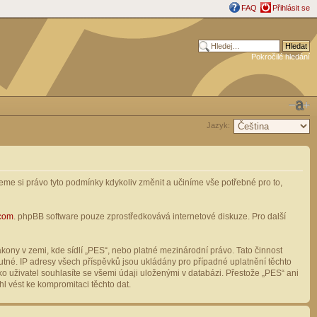
FAQ
Přihlásit se
Pokročilé hledání
Jazyk:
me si právo tyto podmínky kdykoliv změnit a učiníme vše potřebné pro to,
com
. phpBB software pouze zprostředkovává internetové diskuze. Pro další
ony v zemi, kde sídlí „PES“, nebo platné mezinárodní právo. Tato činnost
tné. IP adresy všech příspěvků jsou ukládány pro případné uplatnění těchto
o uživatel souhlasíte se všemi údaji uloženými v databázi. Přestože „PES“ ani
l vést ke kompromitaci těchto dat.