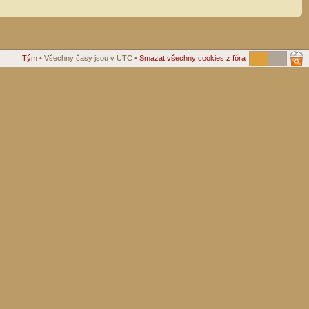
Tým
• Všechny časy jsou v UTC •
Smazat všechny cookies z fóra