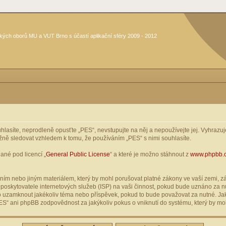
kých oborů MU a VUT Brno s účastí aplikační sféry 2009 - 2012
asíte, neprodleně opusťte „PES“, nevstupujte na něj a nepoužívejte jej. Vyhrazuje
žně sledovat vzhledem k tomu, že používáním „PES“ s nimi souhlasíte.
ané pod licencí „
General Public License
“ a které je možno stáhnout z
www.phpbb.
ím nebo jiným materiálem, který by mohl porušovat platné zákony ve vaší zemi, zák
oskytovatele internetových služeb (ISP) na vaši činnost, pokud bude uznáno za nu
ebo uzamknout jakékoliv téma nebo příspěvek, pokud to bude považovat za nutné. Jak
S“ ani phpBB zodpovědnost za jakýkoliv pokus o vniknutí do systému, který by moh