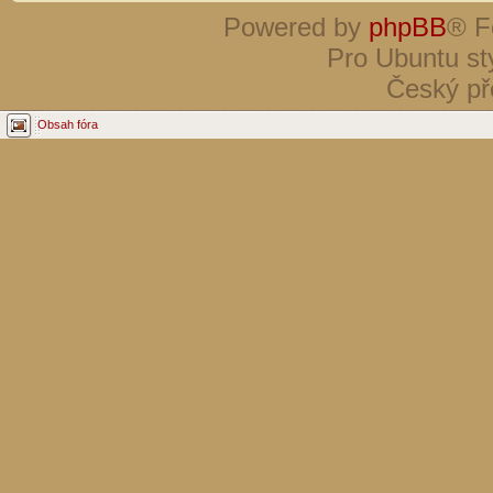
Powered by
phpBB
® F
Pro Ubuntu st
Český př
Obsah fóra