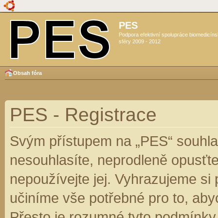
PES
Podpora efektivní spolupráce biomedicín
sféry 2009 - 2012
Obsah fóra
PES - Registrace
Svým přístupem na „PES“ souhlas
nesouhlasíte, neprodleně opusťte
nepoužívejte jej. Vyhrazujeme si
učiníme vše potřebné pro to, aby
Přesto je rozumné tyto podmínky