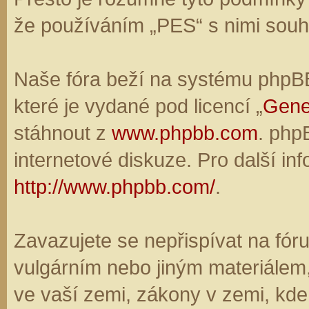
že používáním „PES“ s nimi souhl
Naše fóra beží na systému phpBB,
které je vydané pod licencí „
Gene
stáhnout z
www.phpbb.com
. php
internetové diskuze. Pro další in
http://www.phpbb.com/
.
Zavazujete se nepřispívat na fó
vulgárním nebo jiným materiálem,
ve vaší zemi, zákony v zemi, kde