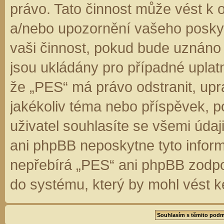
právo. Tato činnost může vést k 
a/nebo upozornění vašeho poskyt
vaši činnost, pokud bude uznáno
jsou ukládány pro případné uplatn
že „PES“ má právo odstranit, up
jakékoliv téma nebo příspěvek, 
uživatel souhlasíte se všemi úda
ani phpBB neposkytne tyto inform
nepřebírá „PES“ ani phpBB zodpo
do systému, který by mohl vést k