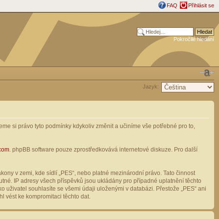
FAQ
Přihlásit se
Pokročilé hledání
Jazyk:
me si právo tyto podmínky kdykoliv změnit a učiníme vše potřebné pro to,
com
. phpBB software pouze zprostředkovává internetové diskuze. Pro další
ony v zemi, kde sídlí „PES“, nebo platné mezinárodní právo. Tato činnost
tné. IP adresy všech příspěvků jsou ukládány pro případné uplatnění těchto
o uživatel souhlasíte se všemi údaji uloženými v databázi. Přestože „PES“ ani
l vést ke kompromitaci těchto dat.