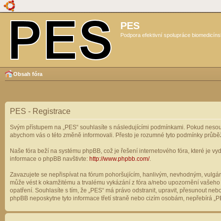
PES
Podpora efektivní spolupráce biomedicíns
Obsah fóra
PES - Registrace
Svým přístupem na „PES“ souhlasíte s následujícími podmínkami. Pokud nesouhl
abychom vás o této změně informovali. Přesto je rozumné tyto podmínky průbě
Naše fóra beží na systému phpBB, což je řešení internetového fóra, které je vyd
informace o phpBB navštivte:
http://www.phpbb.com/
.
Zavazujete se nepřispívat na fórum pohoršujícím, hanlivým, nevhodným, vulgárn
může vést k okamžitému a trvalému vykázání z fóra a/nebo upozornění vašeho p
opatření. Souhlasíte s tím, že „PES“ má právo odstranit, upravit, přesunout n
phpBB neposkytne tyto informace třetí straně nebo cizím osobám, nepřebírá „PE