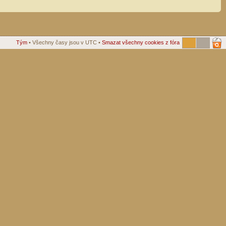
Tým
• Všechny časy jsou v UTC •
Smazat všechny cookies z fóra