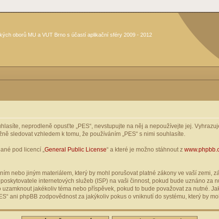
kých oborů MU a VUT Brno s účastí aplikační sféry 2009 - 2012
asíte, neprodleně opusťte „PES“, nevstupujte na něj a nepoužívejte jej. Vyhrazuje
žně sledovat vzhledem k tomu, že používáním „PES“ s nimi souhlasíte.
ané pod licencí „
General Public License
“ a které je možno stáhnout z
www.phpbb.
ím nebo jiným materiálem, který by mohl porušovat platné zákony ve vaší zemi, zák
oskytovatele internetových služeb (ISP) na vaši činnost, pokud bude uznáno za nu
ebo uzamknout jakékoliv téma nebo příspěvek, pokud to bude považovat za nutné. Jak
S“ ani phpBB zodpovědnost za jakýkoliv pokus o vniknutí do systému, který by moh