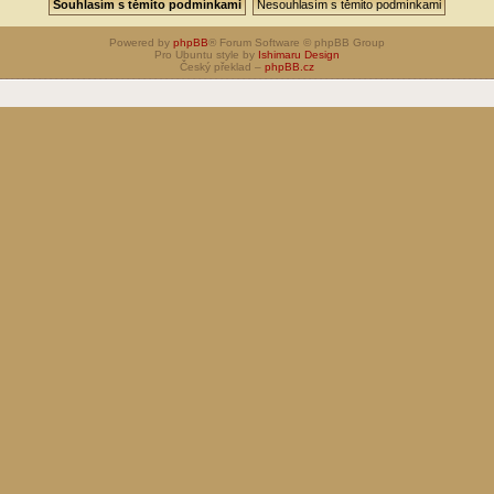
Powered by
phpBB
® Forum Software © phpBB Group
Pro Ubuntu style by
Ishimaru Design
Český překlad –
phpBB.cz