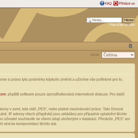
FAQ
Přihlásit se
Pokročilé hledání
Jazyk:
me si právo tyto podmínky kdykoliv změnit a učiníme vše potřebné pro to,
com
. phpBB software pouze zprostředkovává internetové diskuze. Pro další
ony v zemi, kde sídlí „PES“, nebo platné mezinárodní právo. Tato činnost
tné. IP adresy všech příspěvků jsou ukládány pro případné uplatnění těchto
o uživatel souhlasíte se všemi údaji uloženými v databázi. Přestože „PES“ ani
l vést ke kompromitaci těchto dat.