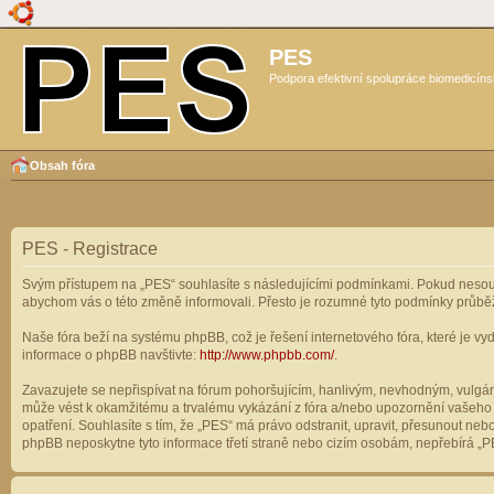
PES
Podpora efektivní spolupráce biomedicíns
Obsah fóra
PES - Registrace
Svým přístupem na „PES“ souhlasíte s následujícími podmínkami. Pokud nesouhl
abychom vás o této změně informovali. Přesto je rozumné tyto podmínky průbě
Naše fóra beží na systému phpBB, což je řešení internetového fóra, které je vyd
informace o phpBB navštivte:
http://www.phpbb.com/
.
Zavazujete se nepřispívat na fórum pohoršujícím, hanlivým, nevhodným, vulgárn
může vést k okamžitému a trvalému vykázání z fóra a/nebo upozornění vašeho p
opatření. Souhlasíte s tím, že „PES“ má právo odstranit, upravit, přesunout n
phpBB neposkytne tyto informace třetí straně nebo cizím osobám, nepřebírá „PE