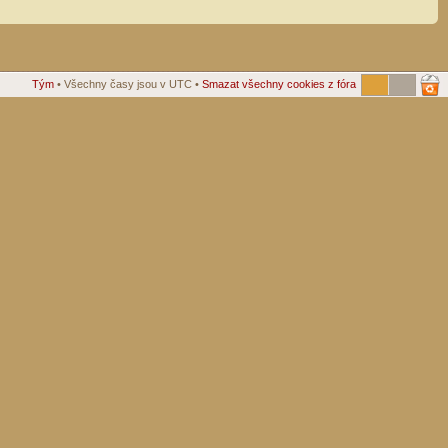
Tým
• Všechny časy jsou v UTC •
Smazat všechny cookies z fóra