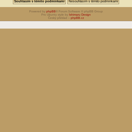
Powered by
phpBB
® Forum Software © phpBB Group
Pro Ubuntu style by
Ishimaru Design
Český překlad –
phpBB.cz