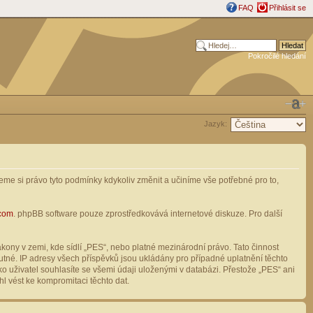
FAQ
Přihlásit se
Pokročilé hledání
Jazyk:
me si právo tyto podmínky kdykoliv změnit a učiníme vše potřebné pro to,
com
. phpBB software pouze zprostředkovává internetové diskuze. Pro další
ony v zemi, kde sídlí „PES“, nebo platné mezinárodní právo. Tato činnost
tné. IP adresy všech příspěvků jsou ukládány pro případné uplatnění těchto
o uživatel souhlasíte se všemi údaji uloženými v databázi. Přestože „PES“ ani
l vést ke kompromitaci těchto dat.