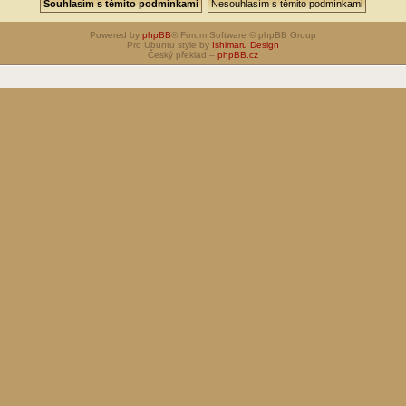
Powered by
phpBB
® Forum Software © phpBB Group
Pro Ubuntu style by
Ishimaru Design
Český překlad –
phpBB.cz