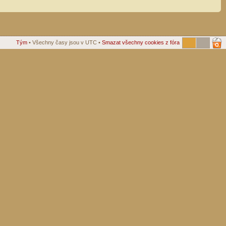
Tým
• Všechny časy jsou v UTC •
Smazat všechny cookies z fóra