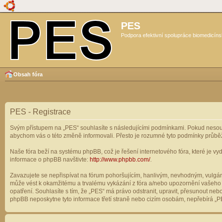
PES
Podpora efektivní spolupráce biomedicíns
Obsah fóra
PES - Registrace
Svým přístupem na „PES“ souhlasíte s následujícími podmínkami. Pokud nesouhl
abychom vás o této změně informovali. Přesto je rozumné tyto podmínky průbě
Naše fóra beží na systému phpBB, což je řešení internetového fóra, které je vyd
informace o phpBB navštivte:
http://www.phpbb.com/
.
Zavazujete se nepřispívat na fórum pohoršujícím, hanlivým, nevhodným, vulgárn
může vést k okamžitému a trvalému vykázání z fóra a/nebo upozornění vašeho p
opatření. Souhlasíte s tím, že „PES“ má právo odstranit, upravit, přesunout n
phpBB neposkytne tyto informace třetí straně nebo cizím osobám, nepřebírá „PE