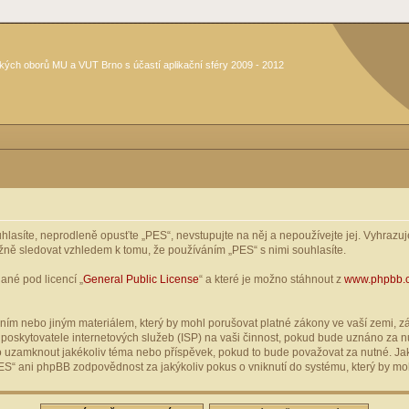
kých oborů MU a VUT Brno s účastí aplikační sféry 2009 - 2012
asíte, neprodleně opusťte „PES“, nevstupujte na něj a nepoužívejte jej. Vyhrazuje
žně sledovat vzhledem k tomu, že používáním „PES“ s nimi souhlasíte.
ané pod licencí „
General Public License
“ a které je možno stáhnout z
www.phpbb.
ím nebo jiným materiálem, který by mohl porušovat platné zákony ve vaší zemi, zák
oskytovatele internetových služeb (ISP) na vaši činnost, pokud bude uznáno za nu
ebo uzamknout jakékoliv téma nebo příspěvek, pokud to bude považovat za nutné. Jak
S“ ani phpBB zodpovědnost za jakýkoliv pokus o vniknutí do systému, který by moh