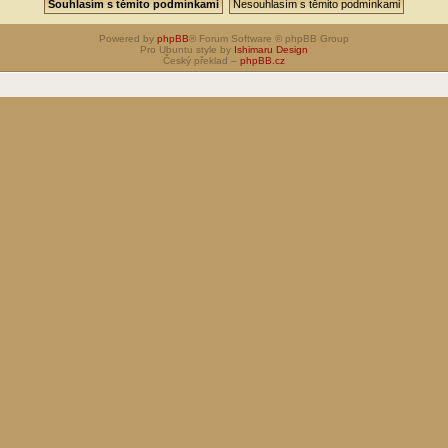
Powered by
phpBB
® Forum Software © phpBB Group
Pro Ubuntu style by
Ishimaru Design
Český překlad –
phpBB.cz