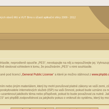
kých oborů MU a VUT Brno s účastí aplikační sféry 2009 - 2012
asíte, neprodleně opusťte „PES“, nevstupujte na něj a nepoužívejte jej. Vyhrazuje
žně sledovat vzhledem k tomu, že používáním „PES“ s nimi souhlasíte.
ané pod licencí „
General Public License
“ a které je možno stáhnout z
www.phpbb.
ím nebo jiným materiálem, který by mohl porušovat platné zákony ve vaší zemi, zák
oskytovatele internetových služeb (ISP) na vaši činnost, pokud bude uznáno za nu
ebo uzamknout jakékoliv téma nebo příspěvek, pokud to bude považovat za nutné. Jak
S“ ani phpBB zodpovědnost za jakýkoliv pokus o vniknutí do systému, který by moh