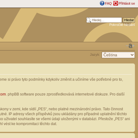
FAQ
Přihlásit se
Pokročilé hledání
Jazyk:
me si právo tyto podmínky kdykoliv změnit a učiníme vše potřebné pro to,
com
. phpBB software pouze zprostředkovává internetové diskuze. Pro další
ony v zemi, kde sídlí „PES“, nebo platné mezinárodní právo. Tato činnost
tné. IP adresy všech příspěvků jsou ukládány pro případné uplatnění těchto
o uživatel souhlasíte se všemi údaji uloženými v databázi. Přestože „PES“ ani
l vést ke kompromitaci těchto dat.