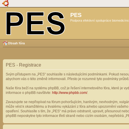
PES
Podpora efektivní spolupráce biomedicíns
Obsah fóra
PES - Registrace
Svým přístupem na „PES“ souhlasíte s následujícími podmínkami. Pokud nesouhl
abychom vás o této změně informovali. Přesto je rozumné tyto podmínky průbě
Naše fóra beží na systému phpBB, což je řešení internetového fóra, které je vyd
informace o phpBB navštivte:
http://www.phpbb.com/
.
Zavazujete se nepřispívat na fórum pohoršujícím, hanlivým, nevhodným, vulgárn
může vést k okamžitému a trvalému vykázání z fóra a/nebo upozornění vašeho p
opatření. Souhlasíte s tím, že „PES“ má právo odstranit, upravit, přesunout n
phpBB neposkytne tyto informace třetí straně nebo cizím osobám, nepřebírá „PE