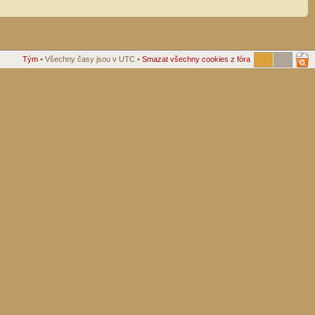
Tým
• Všechny časy jsou v UTC •
Smazat všechny cookies z fóra