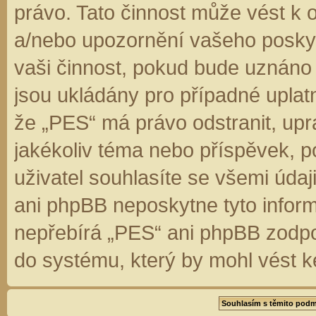
právo. Tato činnost může vést k 
a/nebo upozornění vašeho poskyt
vaši činnost, pokud bude uznáno
jsou ukládány pro případné uplatn
že „PES“ má právo odstranit, up
jakékoliv téma nebo příspěvek, 
uživatel souhlasíte se všemi úda
ani phpBB neposkytne tyto inform
nepřebírá „PES“ ani phpBB zodpo
do systému, který by mohl vést k