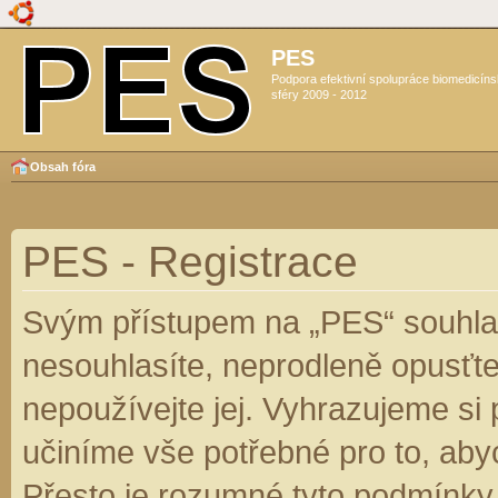
PES
Podpora efektivní spolupráce biomedicín
sféry 2009 - 2012
Obsah fóra
PES - Registrace
Svým přístupem na „PES“ souhlas
nesouhlasíte, neprodleně opusťte
nepoužívejte jej. Vyhrazujeme si
učiníme vše potřebné pro to, aby
Přesto je rozumné tyto podmínky