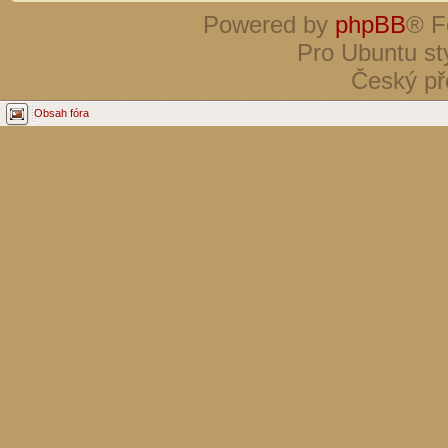
Powered by
phpBB
® F
Pro Ubuntu st
Český př
Obsah fóra