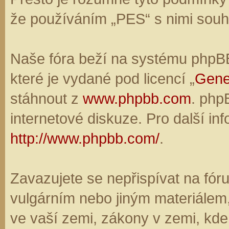
že používáním „PES“ s nimi souhl
Naše fóra beží na systému phpBB,
které je vydané pod licencí „
Gene
stáhnout z
www.phpbb.com
. php
internetové diskuze. Pro další in
http://www.phpbb.com/
.
Zavazujete se nepřispívat na fó
vulgárním nebo jiným materiálem,
ve vaší zemi, zákony v zemi, kde