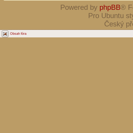
Powered by
phpBB
® F
Pro Ubuntu st
Český př
Obsah fóra