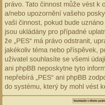
právo. Tato činnost může vést k 
a/nebo upozornění vašeho poskyt
vaši činnost, pokud bude uznáno
jsou ukládány pro případné uplatn
že „PES“ má právo odstranit, up
jakékoliv téma nebo příspěvek, 
uživatel souhlasíte se všemi úda
ani phpBB neposkytne tyto inform
nepřebírá „PES“ ani phpBB zodpo
do systému, který by mohl vést k