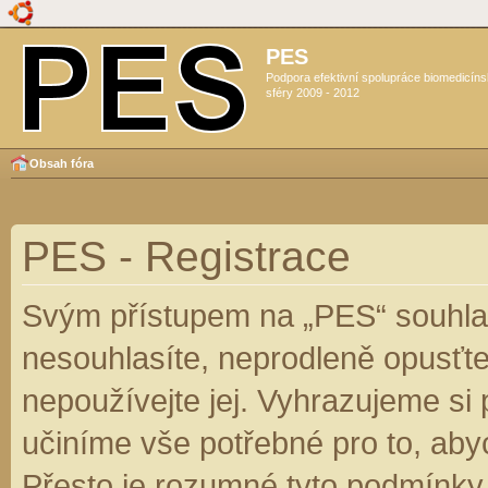
PES
Podpora efektivní spolupráce biomedicín
sféry 2009 - 2012
Obsah fóra
PES - Registrace
Svým přístupem na „PES“ souhlas
nesouhlasíte, neprodleně opusťte
nepoužívejte jej. Vyhrazujeme si
učiníme vše potřebné pro to, aby
Přesto je rozumné tyto podmínky