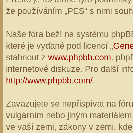
že používáním „PES“ s nimi souhl
Naše fóra beží na systému phpBB,
které je vydané pod licencí „
Gene
stáhnout z
www.phpbb.com
. php
internetové diskuze. Pro další in
http://www.phpbb.com/
.
Zavazujete se nepřispívat na fó
vulgárním nebo jiným materiálem,
ve vaší zemi, zákony v zemi, kde