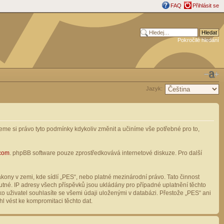
FAQ
Přihlásit se
Pokročilé hledání
Jazyk:
me si právo tyto podmínky kdykoliv změnit a učiníme vše potřebné pro to,
com
. phpBB software pouze zprostředkovává internetové diskuze. Pro další
ony v zemi, kde sídlí „PES“, nebo platné mezinárodní právo. Tato činnost
tné. IP adresy všech příspěvků jsou ukládány pro případné uplatnění těchto
o uživatel souhlasíte se všemi údaji uloženými v databázi. Přestože „PES“ ani
l vést ke kompromitaci těchto dat.