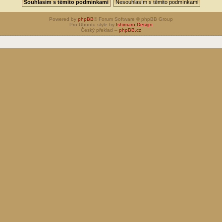
Powered by
phpBB
® Forum Software © phpBB Group
Pro Ubuntu style by
Ishimaru Design
Český překlad –
phpBB.cz