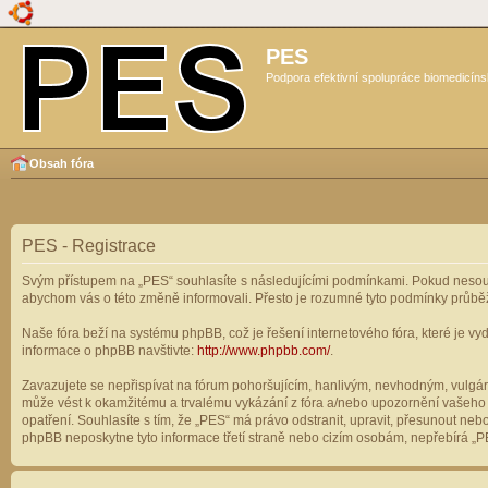
PES
Podpora efektivní spolupráce biomedicíns
Obsah fóra
PES - Registrace
Svým přístupem na „PES“ souhlasíte s následujícími podmínkami. Pokud nesouhl
abychom vás o této změně informovali. Přesto je rozumné tyto podmínky průbě
Naše fóra beží na systému phpBB, což je řešení internetového fóra, které je vyd
informace o phpBB navštivte:
http://www.phpbb.com/
.
Zavazujete se nepřispívat na fórum pohoršujícím, hanlivým, nevhodným, vulgárn
může vést k okamžitému a trvalému vykázání z fóra a/nebo upozornění vašeho p
opatření. Souhlasíte s tím, že „PES“ má právo odstranit, upravit, přesunout n
phpBB neposkytne tyto informace třetí straně nebo cizím osobám, nepřebírá „PE