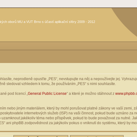
kých oborů MU a VUT Brno s účastí aplikační sféry 2009 - 2012
asíte, neprodleně opusťte „PES“, nevstupujte na něj a nepoužívejte jej. Vyhrazuje
žně sledovat vzhledem k tomu, že používáním „PES“ s nimi souhlasíte.
ané pod licencí „
General Public License
“ a které je možno stáhnout z
www.phpbb.
ím nebo jiným materiálem, který by mohl porušovat platné zákony ve vaší zemi, zák
oskytovatele internetových služeb (ISP) na vaši činnost, pokud bude uznáno za nu
ebo uzamknout jakékoliv téma nebo příspěvek, pokud to bude považovat za nutné. Jak
S“ ani phpBB zodpovědnost za jakýkoliv pokus o vniknutí do systému, který by moh