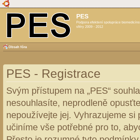
PES
Podpora efektivní spolupráce biomedicín
sféry 2009 - 2012
Obsah fóra
PES - Registrace
Svým přístupem na „PES“ souhlas
nesouhlasíte, neprodleně opusťte
nepoužívejte jej. Vyhrazujeme si
učiníme vše potřebné pro to, aby
Přesto je rozumné tyto podmínky