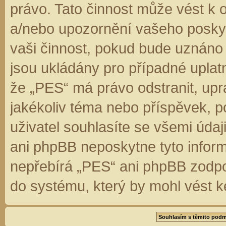
právo. Tato činnost může vést k 
a/nebo upozornění vašeho poskyt
vaši činnost, pokud bude uznáno
jsou ukládány pro případné uplatn
že „PES“ má právo odstranit, up
jakékoliv téma nebo příspěvek, 
uživatel souhlasíte se všemi úda
ani phpBB neposkytne tyto inform
nepřebírá „PES“ ani phpBB zodpo
do systému, který by mohl vést k