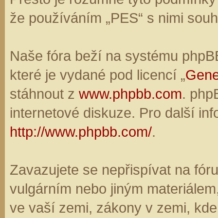
že používáním „PES“ s nimi souhl
Naše fóra beží na systému phpBB,
které je vydané pod licencí „
Gene
stáhnout z
www.phpbb.com
. php
internetové diskuze. Pro další in
http://www.phpbb.com/
.
Zavazujete se nepřispívat na fó
vulgárním nebo jiným materiálem,
ve vaší zemi, zákony v zemi, kde