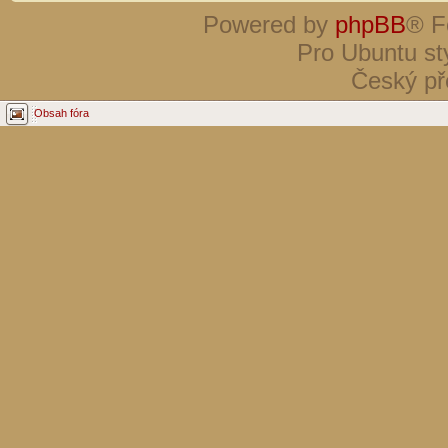
Powered by
phpBB
® F
Pro Ubuntu st
Český př
Obsah fóra