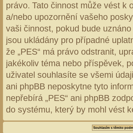
právo. Tato činnost může vést k 
a/nebo upozornění vašeho poskyt
vaši činnost, pokud bude uznáno
jsou ukládány pro případné uplatn
že „PES“ má právo odstranit, up
jakékoliv téma nebo příspěvek, 
uživatel souhlasíte se všemi úda
ani phpBB neposkytne tyto inform
nepřebírá „PES“ ani phpBB zodpo
do systému, který by mohl vést k