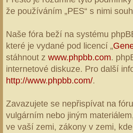
že používáním „PES“ s nimi souhl
Naše fóra beží na systému phpBB,
které je vydané pod licencí „
Gene
stáhnout z
www.phpbb.com
. php
internetové diskuze. Pro další in
http://www.phpbb.com/
.
Zavazujete se nepřispívat na fó
vulgárním nebo jiným materiálem,
ve vaší zemi, zákony v zemi, kde