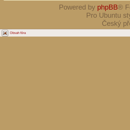
Powered by
phpBB
® F
Pro Ubuntu st
Český př
Obsah fóra