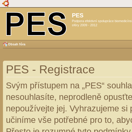
PES
Podpora efektivní spolupráce biomedicín
sféry 2009 - 2012
Obsah fóra
PES - Registrace
Svým přístupem na „PES“ souhlas
nesouhlasíte, neprodleně opusťte
nepoužívejte jej. Vyhrazujeme si
učiníme vše potřebné pro to, aby
Přesto je rozumné tyto podmínky