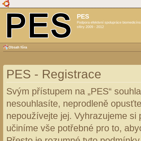
PES
Podpora efektivní spolupráce biomedicín
sféry 2009 - 2012
Obsah fóra
PES - Registrace
Svým přístupem na „PES“ souhlas
nesouhlasíte, neprodleně opusťte
nepoužívejte jej. Vyhrazujeme si
učiníme vše potřebné pro to, aby
Přesto je rozumné tyto podmínky