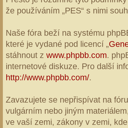
že používáním „PES“ s nimi souhl
Naše fóra beží na systému phpBB,
které je vydané pod licencí „
Gene
stáhnout z
www.phpbb.com
. php
internetové diskuze. Pro další in
http://www.phpbb.com/
.
Zavazujete se nepřispívat na fó
vulgárním nebo jiným materiálem,
ve vaší zemi, zákony v zemi, kde