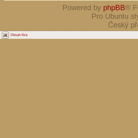
Powered by
phpBB
® F
Pro Ubuntu st
Český př
Obsah fóra