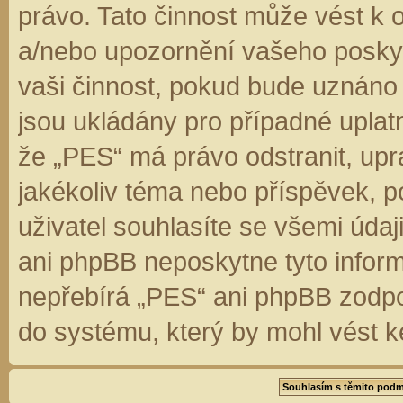
právo. Tato činnost může vést k 
a/nebo upozornění vašeho poskyt
vaši činnost, pokud bude uznáno
jsou ukládány pro případné uplatn
že „PES“ má právo odstranit, up
jakékoliv téma nebo příspěvek, 
uživatel souhlasíte se všemi úda
ani phpBB neposkytne tyto inform
nepřebírá „PES“ ani phpBB zodpo
do systému, který by mohl vést k