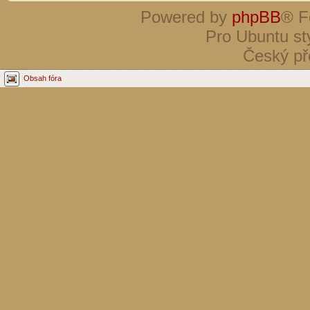
Powered by
phpBB
® F
Pro Ubuntu st
Český př
Obsah fóra