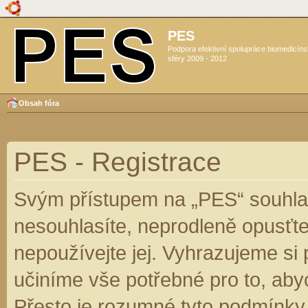
PES
Podpora efektivní spolupráce biomedicín
sféry 2009 - 2012
Obsah fóra
PES - Registrace
Svým přístupem na „PES“ souhlas
nesouhlasíte, neprodleně opusťte
nepoužívejte jej. Vyhrazujeme si
učiníme vše potřebné pro to, aby
Přesto je rozumné tyto podmínky