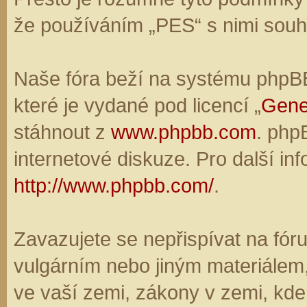
že používáním „PES“ s nimi souhl
Naše fóra beží na systému phpBB,
které je vydané pod licencí „
Gene
stáhnout z
www.phpbb.com
. php
internetové diskuze. Pro další in
http://www.phpbb.com/
.
Zavazujete se nepřispívat na fó
vulgárním nebo jiným materiálem,
ve vaší zemi, zákony v zemi, kde