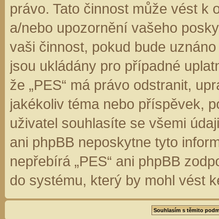
právo. Tato činnost může vést k 
a/nebo upozornění vašeho poskyt
vaši činnost, pokud bude uznáno
jsou ukládány pro případné uplatn
že „PES“ má právo odstranit, up
jakékoliv téma nebo příspěvek, 
uživatel souhlasíte se všemi úda
ani phpBB neposkytne tyto inform
nepřebírá „PES“ ani phpBB zodpo
do systému, který by mohl vést k