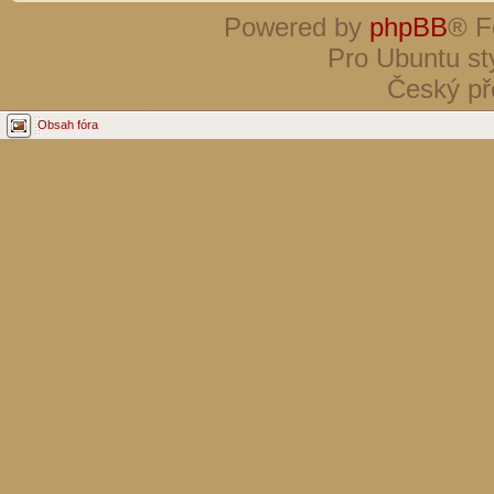
Powered by
phpBB
® F
Pro Ubuntu st
Český př
Obsah fóra