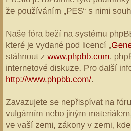
že používáním „PES“ s nimi souhl
Naše fóra beží na systému phpBB,
které je vydané pod licencí „
Gene
stáhnout z
www.phpbb.com
. php
internetové diskuze. Pro další in
http://www.phpbb.com/
.
Zavazujete se nepřispívat na fó
vulgárním nebo jiným materiálem,
ve vaší zemi, zákony v zemi, kde