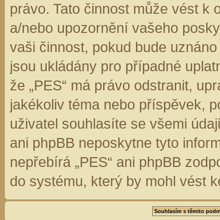
právo. Tato činnost může vést k 
a/nebo upozornění vašeho poskyt
vaši činnost, pokud bude uznáno
jsou ukládány pro případné uplatn
že „PES“ má právo odstranit, up
jakékoliv téma nebo příspěvek, 
uživatel souhlasíte se všemi úda
ani phpBB neposkytne tyto inform
nepřebírá „PES“ ani phpBB zodpo
do systému, který by mohl vést k