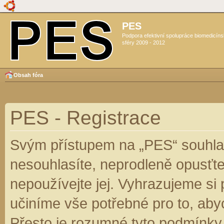
PES
Podpora efektivní spolupráce biomedicín
sféry 2009 - 2012
Obsah fóra
PES - Registrace
Svým přístupem na „PES“ souhlas
nesouhlasíte, neprodleně opusťte
nepoužívejte jej. Vyhrazujeme si
učiníme vše potřebné pro to, aby
Přesto je rozumné tyto podmínky