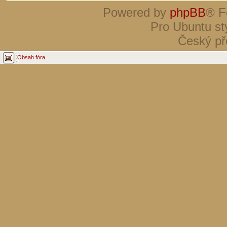
Powered by
phpBB
® F
Pro Ubuntu st
Český př
Obsah fóra