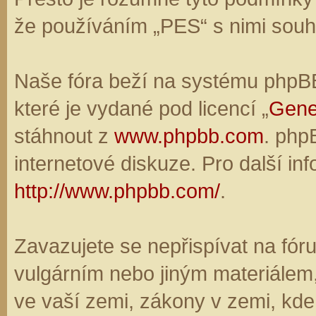
že používáním „PES“ s nimi souhl
Naše fóra beží na systému phpBB,
které je vydané pod licencí „
Gene
stáhnout z
www.phpbb.com
. php
internetové diskuze. Pro další in
http://www.phpbb.com/
.
Zavazujete se nepřispívat na fó
vulgárním nebo jiným materiálem,
ve vaší zemi, zákony v zemi, kde