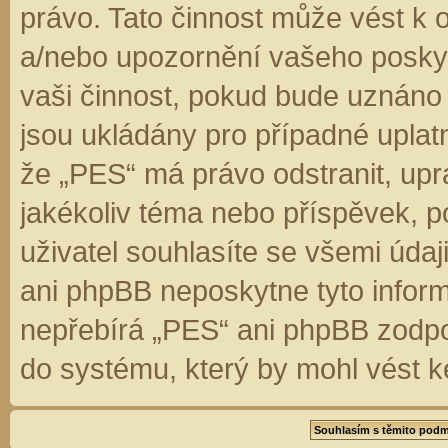
právo. Tato činnost může vést k 
a/nebo upozornění vašeho poskyt
vaši činnost, pokud bude uznáno
jsou ukládány pro případné uplatn
že „PES“ má právo odstranit, up
jakékoliv téma nebo příspěvek, 
uživatel souhlasíte se všemi úda
ani phpBB neposkytne tyto inform
nepřebírá „PES“ ani phpBB zodpo
do systému, který by mohl vést k