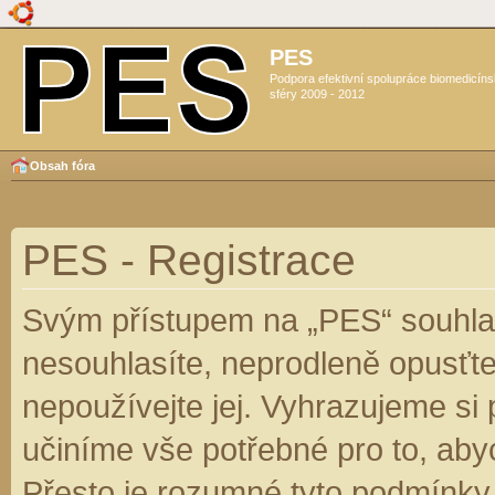
PES
Podpora efektivní spolupráce biomedicín
sféry 2009 - 2012
Obsah fóra
PES - Registrace
Svým přístupem na „PES“ souhlas
nesouhlasíte, neprodleně opusťte
nepoužívejte jej. Vyhrazujeme si
učiníme vše potřebné pro to, aby
Přesto je rozumné tyto podmínky