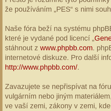
že používáním „PES“ s nimi souhl
Naše fóra beží na systému phpBB,
které je vydané pod licencí „
Gene
stáhnout z
www.phpbb.com
. php
internetové diskuze. Pro další in
http://www.phpbb.com/
.
Zavazujete se nepřispívat na fó
vulgárním nebo jiným materiálem,
ve vaší zemi, zákony v zemi, kde