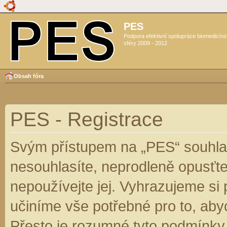
PES
Podpora efektivní spolupráce biomedicín
sféry 2009 - 2012
Obsah fóra
PES - Registrace
Svým přístupem na „PES“ souhlas
nesouhlasíte, neprodleně opusťte
nepoužívejte jej. Vyhrazujeme si
učiníme vše potřebné pro to, aby
Přesto je rozumné tyto podmínky