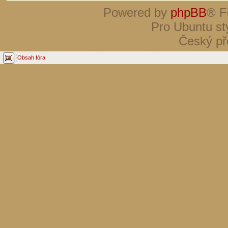
Powered by
phpBB
® F
Pro Ubuntu st
Český př
Obsah fóra