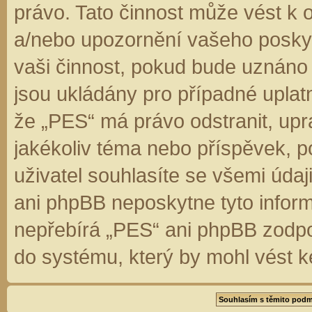
právo. Tato činnost může vést k 
a/nebo upozornění vašeho poskyt
vaši činnost, pokud bude uznáno
jsou ukládány pro případné uplatn
že „PES“ má právo odstranit, up
jakékoliv téma nebo příspěvek, 
uživatel souhlasíte se všemi úda
ani phpBB neposkytne tyto inform
nepřebírá „PES“ ani phpBB zodpo
do systému, který by mohl vést k