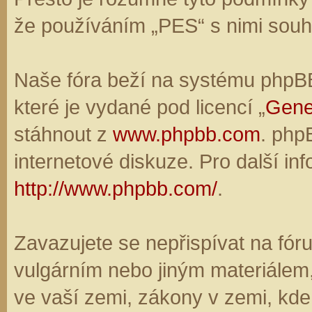
že používáním „PES“ s nimi souhl
Naše fóra beží na systému phpBB,
které je vydané pod licencí „
Gene
stáhnout z
www.phpbb.com
. php
internetové diskuze. Pro další in
http://www.phpbb.com/
.
Zavazujete se nepřispívat na fó
vulgárním nebo jiným materiálem,
ve vaší zemi, zákony v zemi, kde