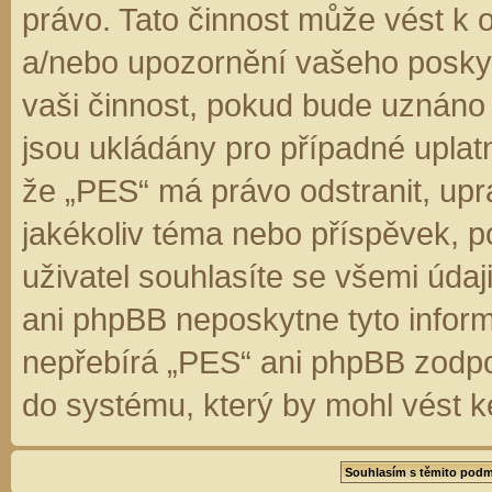
právo. Tato činnost může vést k 
a/nebo upozornění vašeho poskyt
vaši činnost, pokud bude uznáno
jsou ukládány pro případné uplatn
že „PES“ má právo odstranit, up
jakékoliv téma nebo příspěvek, 
uživatel souhlasíte se všemi úda
ani phpBB neposkytne tyto inform
nepřebírá „PES“ ani phpBB zodpo
do systému, který by mohl vést k