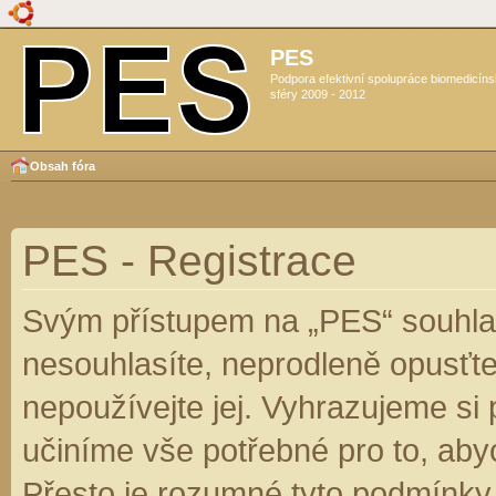
PES
Podpora efektivní spolupráce biomedicín
sféry 2009 - 2012
Obsah fóra
PES - Registrace
Svým přístupem na „PES“ souhlas
nesouhlasíte, neprodleně opusťte
nepoužívejte jej. Vyhrazujeme si
učiníme vše potřebné pro to, aby
Přesto je rozumné tyto podmínky