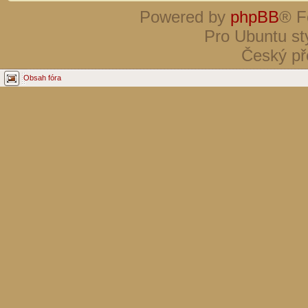
Powered by
phpBB
® F
Pro Ubuntu st
Český př
Obsah fóra