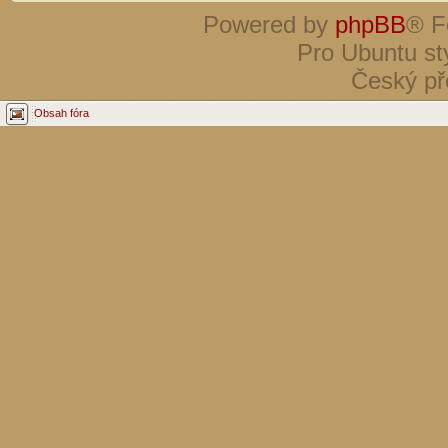
Powered by
phpBB
® F
Pro Ubuntu st
Český př
Obsah fóra