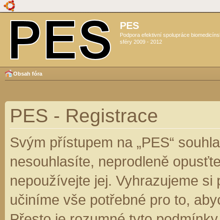
PES
Podpora efektivní spolupráce biomedicín
sféry 2009 - 2012
Obsah fóra
PES - Registrace
Svým přístupem na „PES“ souhlas
nesouhlasíte, neprodleně opusťte
nepoužívejte jej. Vyhrazujeme si
učiníme vše potřebné pro to, aby
Přesto je rozumné tyto podmínky