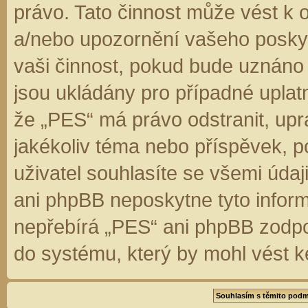
právo. Tato činnost může vést k 
a/nebo upozornění vašeho poskyt
vaši činnost, pokud bude uznáno
jsou ukládány pro případné uplatn
že „PES“ má právo odstranit, up
jakékoliv téma nebo příspěvek, 
uživatel souhlasíte se všemi úda
ani phpBB neposkytne tyto inform
nepřebírá „PES“ ani phpBB zodpo
do systému, který by mohl vést k