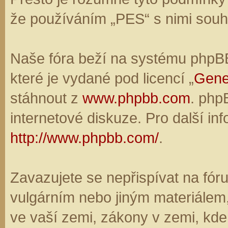
že používáním „PES“ s nimi souhl
Naše fóra beží na systému phpBB,
které je vydané pod licencí „
Gene
stáhnout z
www.phpbb.com
. php
internetové diskuze. Pro další in
http://www.phpbb.com/
.
Zavazujete se nepřispívat na fó
vulgárním nebo jiným materiálem,
ve vaší zemi, zákony v zemi, kde