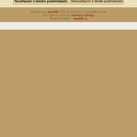
Powered by
phpBB
® Forum Software © phpBB Group
Pro Ubuntu style by
Ishimaru Design
Český překlad –
phpBB.cz