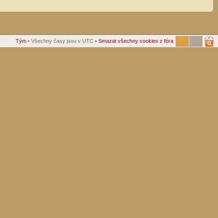
Tým
• Všechny časy jsou v UTC •
Smazat všechny cookies z fóra