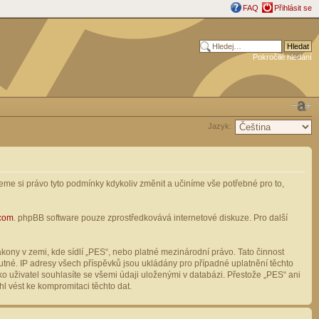
FAQ
Přihlásit se
Pokročilé hledání
Jazyk:
me si právo tyto podmínky kdykoliv změnit a učiníme vše potřebné pro to,
com
. phpBB software pouze zprostředkovává internetové diskuze. Pro další
ony v zemi, kde sídlí „PES“, nebo platné mezinárodní právo. Tato činnost
tné. IP adresy všech příspěvků jsou ukládány pro případné uplatnění těchto
o uživatel souhlasíte se všemi údaji uloženými v databázi. Přestože „PES“ ani
l vést ke kompromitaci těchto dat.