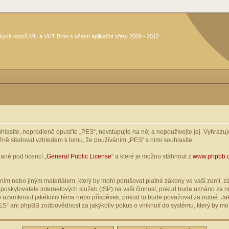
kých oborů MU a VUT Brno s účastí aplikační sféry 2009 - 2012
asíte, neprodleně opusťte „PES“, nevstupujte na něj a nepoužívejte jej. Vyhrazuje
žně sledovat vzhledem k tomu, že používáním „PES“ s nimi souhlasíte.
ané pod licencí „
General Public License
“ a které je možno stáhnout z
www.phpbb.
ím nebo jiným materiálem, který by mohl porušovat platné zákony ve vaší zemi, zák
oskytovatele internetových služeb (ISP) na vaši činnost, pokud bude uznáno za nu
ebo uzamknout jakékoliv téma nebo příspěvek, pokud to bude považovat za nutné. Jak
S“ ani phpBB zodpovědnost za jakýkoliv pokus o vniknutí do systému, který by moh