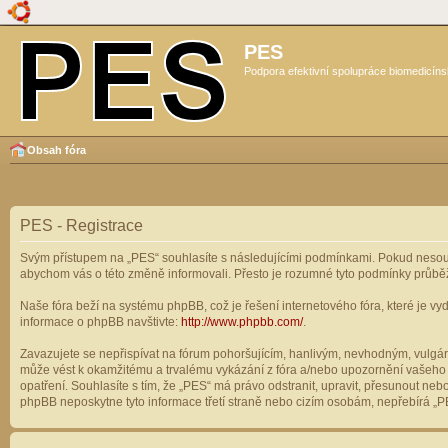
PES
Podpora efektivní spolupráce biomedicíns
Obsah fóra
PES - Registrace
Svým přístupem na „PES“ souhlasíte s následujícími podmínkami. Pokud nesouhl
abychom vás o této změně informovali. Přesto je rozumné tyto podmínky průbě
Naše fóra beží na systému phpBB, což je řešení internetového fóra, které je vyd
informace o phpBB navštivte:
http://www.phpbb.com/
.
Zavazujete se nepřispívat na fórum pohoršujícím, hanlivým, nevhodným, vulgárn
může vést k okamžitému a trvalému vykázání z fóra a/nebo upozornění vašeho p
opatření. Souhlasíte s tím, že „PES“ má právo odstranit, upravit, přesunout n
phpBB neposkytne tyto informace třetí straně nebo cizím osobám, nepřebírá „PE