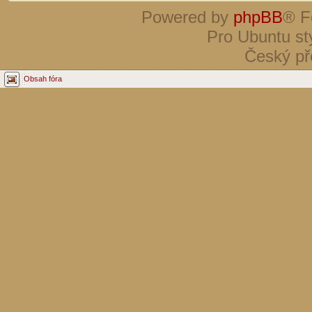
Powered by
phpBB
® F
Pro Ubuntu st
Český př
Obsah fóra