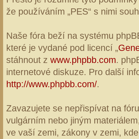
že používáním „PES“ s nimi souhl
Naše fóra beží na systému phpBB,
které je vydané pod licencí „
Gene
stáhnout z
www.phpbb.com
. php
internetové diskuze. Pro další in
http://www.phpbb.com/
.
Zavazujete se nepřispívat na fó
vulgárním nebo jiným materiálem,
ve vaší zemi, zákony v zemi, kde