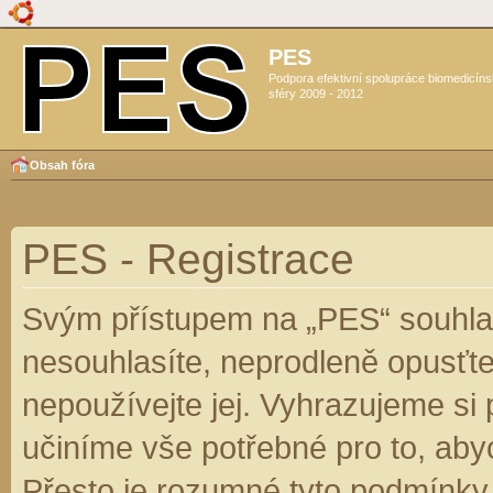
PES
Podpora efektivní spolupráce biomedicín
sféry 2009 - 2012
Obsah fóra
PES - Registrace
Svým přístupem na „PES“ souhlas
nesouhlasíte, neprodleně opusťte
nepoužívejte jej. Vyhrazujeme si
učiníme vše potřebné pro to, aby
Přesto je rozumné tyto podmínky