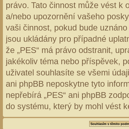
právo. Tato činnost může vést k 
a/nebo upozornění vašeho poskyt
vaši činnost, pokud bude uznáno
jsou ukládány pro případné uplatn
že „PES“ má právo odstranit, up
jakékoliv téma nebo příspěvek, 
uživatel souhlasíte se všemi úda
ani phpBB neposkytne tyto inform
nepřebírá „PES“ ani phpBB zodpo
do systému, který by mohl vést k