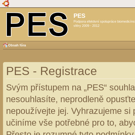
PES
Podpora efektivní spolupráce biomedicín
sféry 2009 - 2012
Obsah fóra
PES - Registrace
Svým přístupem na „PES“ souhlas
nesouhlasíte, neprodleně opusťte
nepoužívejte jej. Vyhrazujeme si
učiníme vše potřebné pro to, aby
Přesto je rozumné tyto podmínky