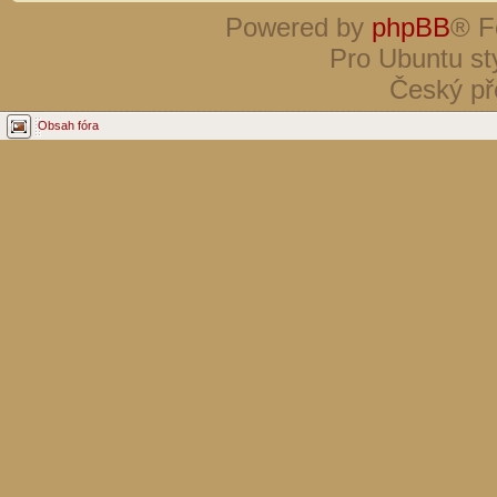
Powered by
phpBB
® F
Pro Ubuntu st
Český př
Obsah fóra