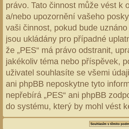
právo. Tato činnost může vést k 
a/nebo upozornění vašeho poskyt
vaši činnost, pokud bude uznáno
jsou ukládány pro případné uplatn
že „PES“ má právo odstranit, up
jakékoliv téma nebo příspěvek, 
uživatel souhlasíte se všemi úda
ani phpBB neposkytne tyto inform
nepřebírá „PES“ ani phpBB zodpo
do systému, který by mohl vést k