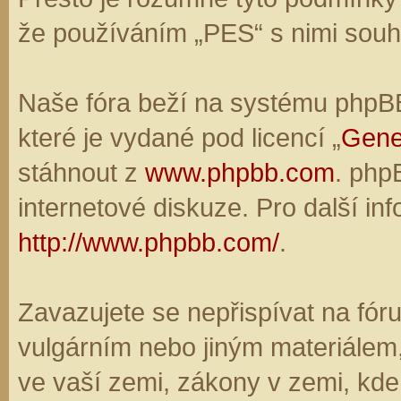
že používáním „PES“ s nimi souhl
Naše fóra beží na systému phpBB,
které je vydané pod licencí „
Gene
stáhnout z
www.phpbb.com
. php
internetové diskuze. Pro další in
http://www.phpbb.com/
.
Zavazujete se nepřispívat na fó
vulgárním nebo jiným materiálem,
ve vaší zemi, zákony v zemi, kde