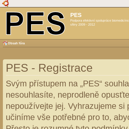
PES
Podpora efektivní spolupráce biomedicín
sféry 2009 - 2012
Obsah fóra
PES - Registrace
Svým přístupem na „PES“ souhlas
nesouhlasíte, neprodleně opusťte
nepoužívejte jej. Vyhrazujeme si
učiníme vše potřebné pro to, aby
Přesto je rozumné tyto podmínky