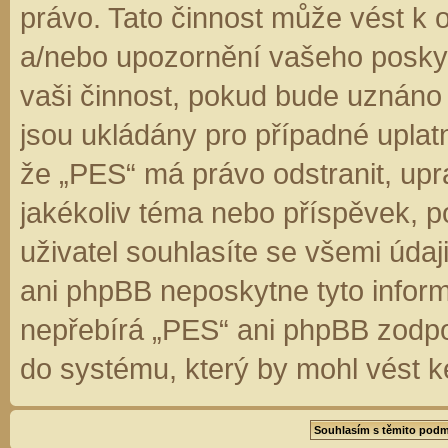
právo. Tato činnost může vést k 
a/nebo upozornění vašeho poskyt
vaši činnost, pokud bude uznáno
jsou ukládány pro případné uplatn
že „PES“ má právo odstranit, up
jakékoliv téma nebo příspěvek, 
uživatel souhlasíte se všemi úda
ani phpBB neposkytne tyto inform
nepřebírá „PES“ ani phpBB zodpo
do systému, který by mohl vést k