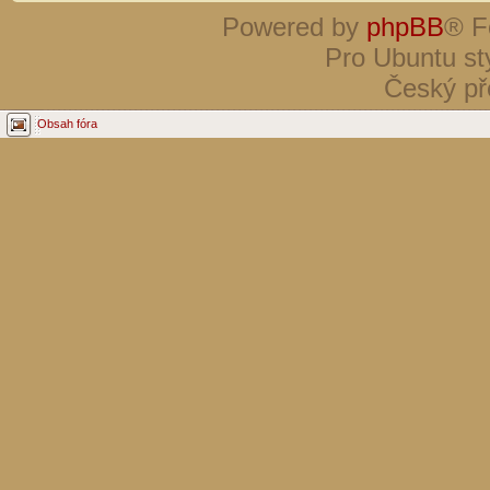
Powered by
phpBB
® F
Pro Ubuntu st
Český př
Obsah fóra