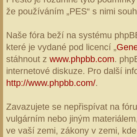
že používáním „PES“ s nimi souhl
Naše fóra beží na systému phpBB,
které je vydané pod licencí „
Gene
stáhnout z
www.phpbb.com
. php
internetové diskuze. Pro další in
http://www.phpbb.com/
.
Zavazujete se nepřispívat na fó
vulgárním nebo jiným materiálem,
ve vaší zemi, zákony v zemi, kde