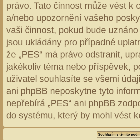
právo. Tato činnost může vést k 
a/nebo upozornění vašeho poskyt
vaši činnost, pokud bude uznáno
jsou ukládány pro případné uplatn
že „PES“ má právo odstranit, up
jakékoliv téma nebo příspěvek, 
uživatel souhlasíte se všemi úda
ani phpBB neposkytne tyto inform
nepřebírá „PES“ ani phpBB zodpo
do systému, který by mohl vést k