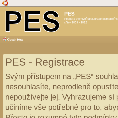
PES
Podpora efektivní spolupráce biomedicín
sféry 2009 - 2012
Obsah fóra
PES - Registrace
Svým přístupem na „PES“ souhlas
nesouhlasíte, neprodleně opusťte
nepoužívejte jej. Vyhrazujeme si
učiníme vše potřebné pro to, aby
Přesto je rozumné tyto podmínky