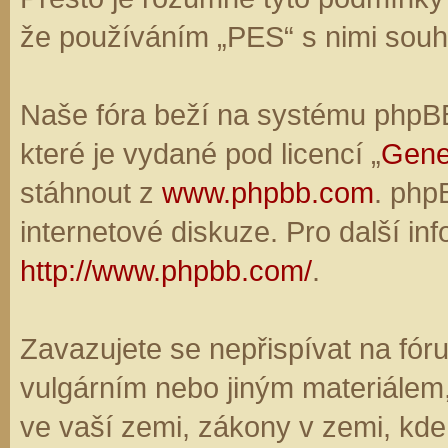
že používáním „PES“ s nimi souhl
Naše fóra beží na systému phpBB,
které je vydané pod licencí „
Gene
stáhnout z
www.phpbb.com
. php
internetové diskuze. Pro další in
http://www.phpbb.com/
.
Zavazujete se nepřispívat na fó
vulgárním nebo jiným materiálem,
ve vaší zemi, zákony v zemi, kde