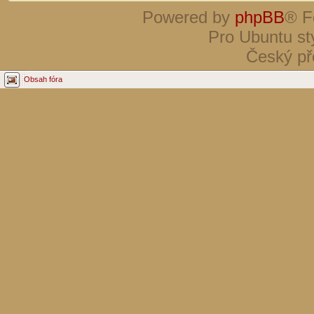
Powered by
phpBB
® F
Pro Ubuntu st
Český př
Obsah fóra