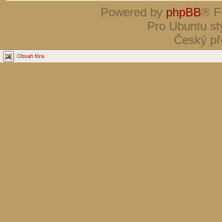
Powered by
phpBB
® F
Pro Ubuntu st
Český př
Obsah fóra