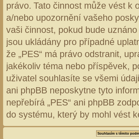
právo. Tato činnost může vést k 
a/nebo upozornění vašeho poskyt
vaši činnost, pokud bude uznáno
jsou ukládány pro případné uplatn
že „PES“ má právo odstranit, up
jakékoliv téma nebo příspěvek, 
uživatel souhlasíte se všemi úda
ani phpBB neposkytne tyto inform
nepřebírá „PES“ ani phpBB zodpo
do systému, který by mohl vést k