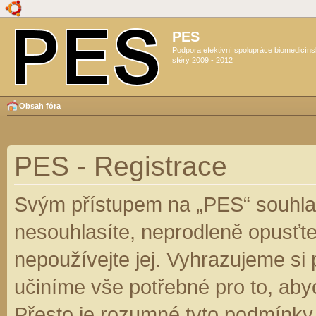
PES
Podpora efektivní spolupráce biomedicín
sféry 2009 - 2012
Obsah fóra
PES - Registrace
Svým přístupem na „PES“ souhlas
nesouhlasíte, neprodleně opusťte
nepoužívejte jej. Vyhrazujeme si
učiníme vše potřebné pro to, aby
Přesto je rozumné tyto podmínky