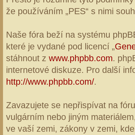
že používáním „PES“ s nimi souhl
Naše fóra beží na systému phpBB,
které je vydané pod licencí „
Gene
stáhnout z
www.phpbb.com
. php
internetové diskuze. Pro další in
http://www.phpbb.com/
.
Zavazujete se nepřispívat na fó
vulgárním nebo jiným materiálem,
ve vaší zemi, zákony v zemi, kde