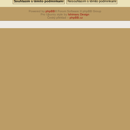
Powered by
phpBB
® Forum Software © phpBB Group
Pro Ubuntu style by
Ishimaru Design
Český překlad –
phpBB.cz