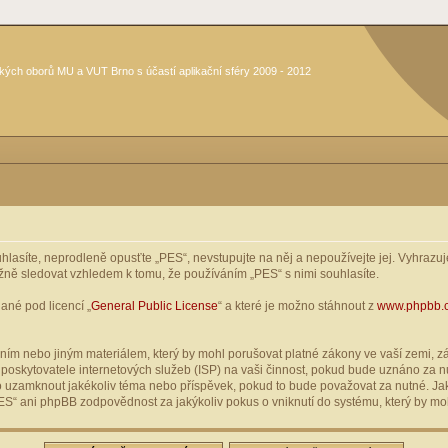
kých oborů MU a VUT Brno s účastí aplikační sféry 2009 - 2012
asíte, neprodleně opusťte „PES“, nevstupujte na něj a nepoužívejte jej. Vyhrazuje
žně sledovat vzhledem k tomu, že používáním „PES“ s nimi souhlasíte.
ané pod licencí „
General Public License
“ a které je možno stáhnout z
www.phpbb.
ím nebo jiným materiálem, který by mohl porušovat platné zákony ve vaší zemi, zák
oskytovatele internetových služeb (ISP) na vaši činnost, pokud bude uznáno za nu
ebo uzamknout jakékoliv téma nebo příspěvek, pokud to bude považovat za nutné. Jak
S“ ani phpBB zodpovědnost za jakýkoliv pokus o vniknutí do systému, který by moh