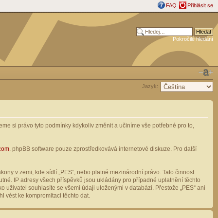
FAQ
Přihlásit se
Pokročilé hledání
Jazyk:
me si právo tyto podmínky kdykoliv změnit a učiníme vše potřebné pro to,
com
. phpBB software pouze zprostředkovává internetové diskuze. Pro další
ony v zemi, kde sídlí „PES“, nebo platné mezinárodní právo. Tato činnost
tné. IP adresy všech příspěvků jsou ukládány pro případné uplatnění těchto
o uživatel souhlasíte se všemi údaji uloženými v databázi. Přestože „PES“ ani
l vést ke kompromitaci těchto dat.