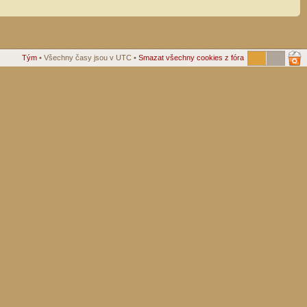
Tým
• Všechny časy jsou v UTC •
Smazat všechny cookies z fóra