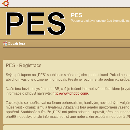
PES
Podpora efektivní spolupráce biomedicíns
Obsah fóra
PES - Registrace
Svým přístupem na „PES“ souhlasíte s následujícími podmínkami. Pokud nesouhl
abychom vás o této změně informovali. Přesto je rozumné tyto podmínky průbě
Naše fóra beží na systému phpBB, což je řešení internetového fóra, které je vyd
informace o phpBB navštivte:
http://www.phpbb.com/
.
Zavazujete se nepřispívat na fórum pohoršujícím, hanlivým, nevhodným, vulgárn
může vést k okamžitému a trvalému vykázání z fóra a/nebo upozornění vašeho p
opatření. Souhlasíte s tím, že „PES“ má právo odstranit, upravit, přesunout n
phpBB neposkytne tyto informace třetí straně nebo cizím osobám, nepřebírá „PE