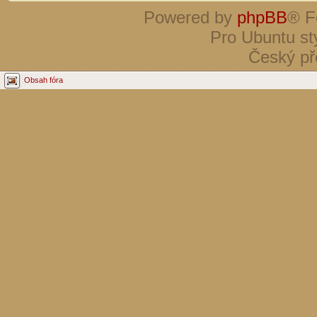
Powered by
phpBB
® F
Pro Ubuntu st
Český př
Obsah fóra