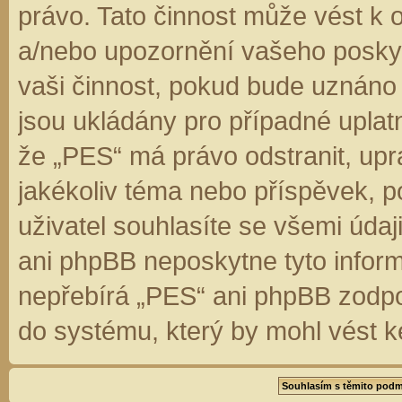
právo. Tato činnost může vést k 
a/nebo upozornění vašeho poskyt
vaši činnost, pokud bude uznáno
jsou ukládány pro případné uplatn
že „PES“ má právo odstranit, up
jakékoliv téma nebo příspěvek, 
uživatel souhlasíte se všemi úda
ani phpBB neposkytne tyto inform
nepřebírá „PES“ ani phpBB zodpo
do systému, který by mohl vést k