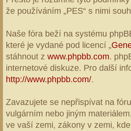
že používáním „PES“ s nimi souhl
Naše fóra beží na systému phpBB,
které je vydané pod licencí „
Gene
stáhnout z
www.phpbb.com
. php
internetové diskuze. Pro další in
http://www.phpbb.com/
.
Zavazujete se nepřispívat na fó
vulgárním nebo jiným materiálem,
ve vaší zemi, zákony v zemi, kde