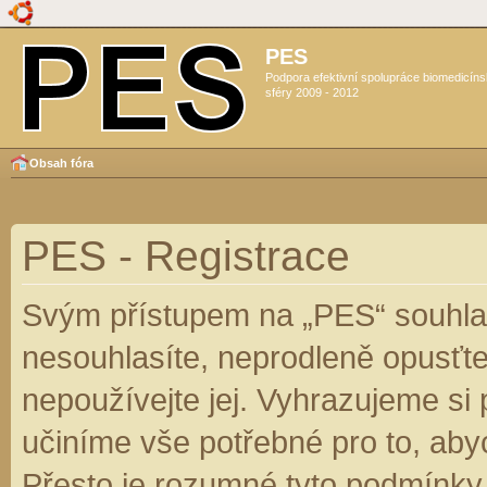
PES
Podpora efektivní spolupráce biomedicín
sféry 2009 - 2012
Obsah fóra
PES - Registrace
Svým přístupem na „PES“ souhlas
nesouhlasíte, neprodleně opusťte
nepoužívejte jej. Vyhrazujeme si
učiníme vše potřebné pro to, aby
Přesto je rozumné tyto podmínky