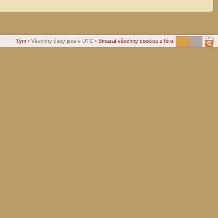
Tým
• Všechny časy jsou v UTC •
Smazat všechny cookies z fóra