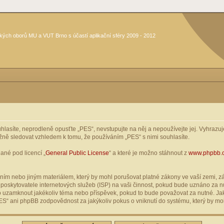
kých oborů MU a VUT Brno s účastí aplikační sféry 2009 - 2012
asíte, neprodleně opusťte „PES“, nevstupujte na něj a nepoužívejte jej. Vyhrazuje
žně sledovat vzhledem k tomu, že používáním „PES“ s nimi souhlasíte.
ané pod licencí „
General Public License
“ a které je možno stáhnout z
www.phpbb.
ím nebo jiným materiálem, který by mohl porušovat platné zákony ve vaší zemi, zák
oskytovatele internetových služeb (ISP) na vaši činnost, pokud bude uznáno za nu
ebo uzamknout jakékoliv téma nebo příspěvek, pokud to bude považovat za nutné. Jak
S“ ani phpBB zodpovědnost za jakýkoliv pokus o vniknutí do systému, který by moh