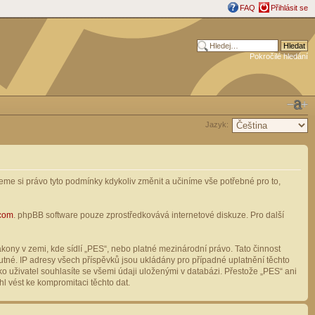
FAQ
Přihlásit se
Pokročilé hledání
Jazyk:
me si právo tyto podmínky kdykoliv změnit a učiníme vše potřebné pro to,
com
. phpBB software pouze zprostředkovává internetové diskuze. Pro další
ony v zemi, kde sídlí „PES“, nebo platné mezinárodní právo. Tato činnost
tné. IP adresy všech příspěvků jsou ukládány pro případné uplatnění těchto
o uživatel souhlasíte se všemi údaji uloženými v databázi. Přestože „PES“ ani
l vést ke kompromitaci těchto dat.