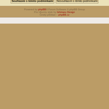
Powered by
phpBB
® Forum Software © phpBB Group
Pro Ubuntu style by
Ishimaru Design
Český překlad –
phpBB.cz