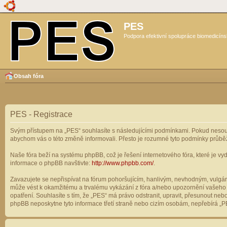
PES
Podpora efektivní spolupráce biomedicíns
Obsah fóra
PES - Registrace
Svým přístupem na „PES“ souhlasíte s následujícími podmínkami. Pokud nesouhl
abychom vás o této změně informovali. Přesto je rozumné tyto podmínky průbě
Naše fóra beží na systému phpBB, což je řešení internetového fóra, které je vyd
informace o phpBB navštivte:
http://www.phpbb.com/
.
Zavazujete se nepřispívat na fórum pohoršujícím, hanlivým, nevhodným, vulgárn
může vést k okamžitému a trvalému vykázání z fóra a/nebo upozornění vašeho p
opatření. Souhlasíte s tím, že „PES“ má právo odstranit, upravit, přesunout n
phpBB neposkytne tyto informace třetí straně nebo cizím osobám, nepřebírá „PE