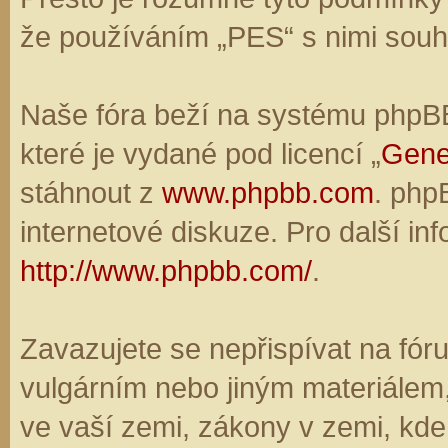
že používáním „PES“ s nimi souhl
Naše fóra beží na systému phpBB,
které je vydané pod licencí „
Gene
stáhnout z
www.phpbb.com
. php
internetové diskuze. Pro další in
http://www.phpbb.com/
.
Zavazujete se nepřispívat na fó
vulgárním nebo jiným materiálem,
ve vaší zemi, zákony v zemi, kde