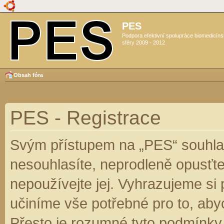
PES
Podpora efektivní spolupráce biomedicín
sféry 2009 - 2012
Obsah fóra
PES - Registrace
Svým přístupem na „PES“ souhlas
nesouhlasíte, neprodleně opusťte
nepoužívejte jej. Vyhrazujeme si
učiníme vše potřebné pro to, aby
Přesto je rozumné tyto podmínky