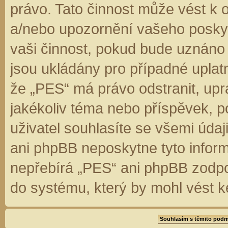
právo. Tato činnost může vést k 
a/nebo upozornění vašeho poskyt
vaši činnost, pokud bude uznáno
jsou ukládány pro případné uplatn
že „PES“ má právo odstranit, up
jakékoliv téma nebo příspěvek, 
uživatel souhlasíte se všemi úda
ani phpBB neposkytne tyto inform
nepřebírá „PES“ ani phpBB zodpo
do systému, který by mohl vést k