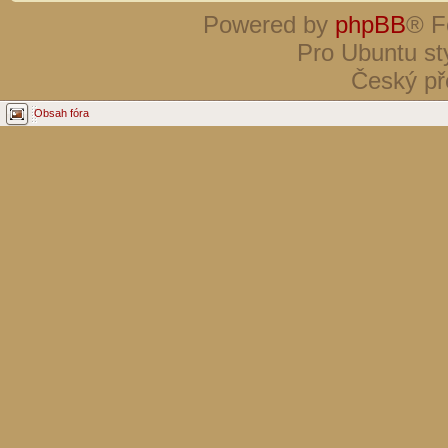
Powered by
phpBB
® F
Pro Ubuntu st
Český př
Obsah fóra