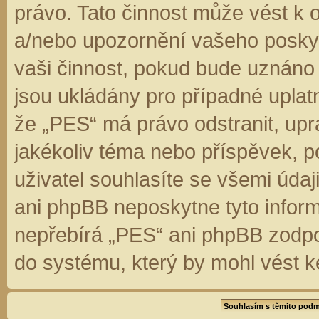
právo. Tato činnost může vést k 
a/nebo upozornění vašeho poskyt
vaši činnost, pokud bude uznáno
jsou ukládány pro případné uplatn
že „PES“ má právo odstranit, up
jakékoliv téma nebo příspěvek, 
uživatel souhlasíte se všemi úda
ani phpBB neposkytne tyto inform
nepřebírá „PES“ ani phpBB zodpo
do systému, který by mohl vést k