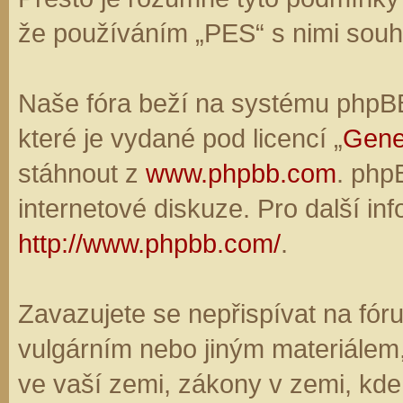
že používáním „PES“ s nimi souhl
Naše fóra beží na systému phpBB,
které je vydané pod licencí „
Gene
stáhnout z
www.phpbb.com
. php
internetové diskuze. Pro další in
http://www.phpbb.com/
.
Zavazujete se nepřispívat na fó
vulgárním nebo jiným materiálem,
ve vaší zemi, zákony v zemi, kde