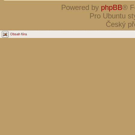
Powered by
phpBB
® F
Pro Ubuntu st
Český př
Obsah fóra