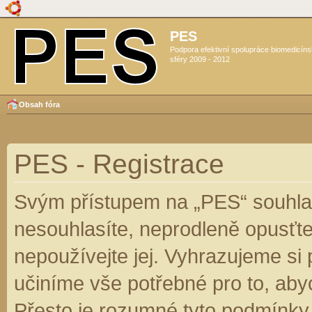
PES
Podpora efektivní spolupráce biomedicín
sféry 2009 - 2012
Obsah fóra
PES - Registrace
Svým přístupem na „PES“ souhlas
nesouhlasíte, neprodleně opusťte
nepoužívejte jej. Vyhrazujeme si
učiníme vše potřebné pro to, aby
Přesto je rozumné tyto podmínky