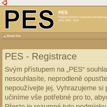
PES
Podpora efektivní spolupráce biomedicín
sféry 2009 - 2012
Obsah fóra
PES - Registrace
Svým přístupem na „PES“ souhlas
nesouhlasíte, neprodleně opusťte
nepoužívejte jej. Vyhrazujeme si
učiníme vše potřebné pro to, aby
Přesto je rozumné tyto podmínky