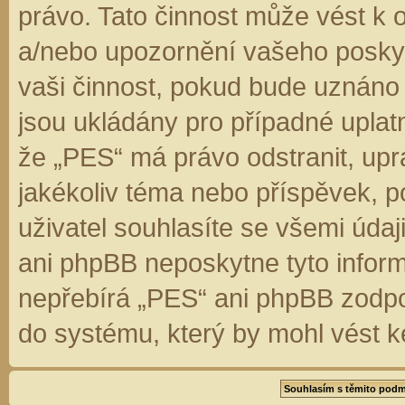
právo. Tato činnost může vést k 
a/nebo upozornění vašeho poskyt
vaši činnost, pokud bude uznáno
jsou ukládány pro případné uplatn
že „PES“ má právo odstranit, up
jakékoliv téma nebo příspěvek, 
uživatel souhlasíte se všemi úda
ani phpBB neposkytne tyto inform
nepřebírá „PES“ ani phpBB zodpo
do systému, který by mohl vést k