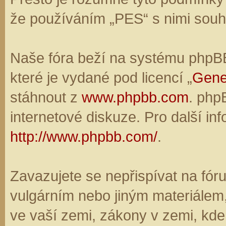
že používáním „PES“ s nimi souhl
Naše fóra beží na systému phpBB,
které je vydané pod licencí „
Gene
stáhnout z
www.phpbb.com
. php
internetové diskuze. Pro další in
http://www.phpbb.com/
.
Zavazujete se nepřispívat na fó
vulgárním nebo jiným materiálem,
ve vaší zemi, zákony v zemi, kde