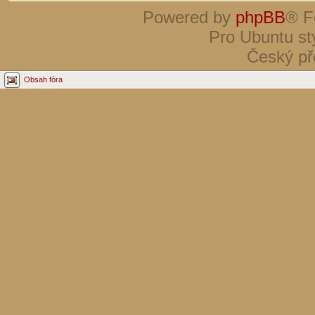
Powered by
phpBB
® F
Pro Ubuntu st
Český př
Obsah fóra