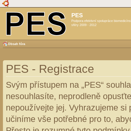
PES
Podpora efektivní spolupráce biomedicín
sféry 2009 - 2012
Obsah fóra
PES - Registrace
Svým přístupem na „PES“ souhlas
nesouhlasíte, neprodleně opusťte
nepoužívejte jej. Vyhrazujeme si
učiníme vše potřebné pro to, aby
Přesto je rozumné tyto podmínky