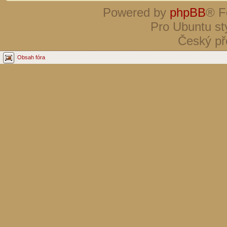
Powered by
phpBB
® F
Pro Ubuntu st
Český př
Obsah fóra