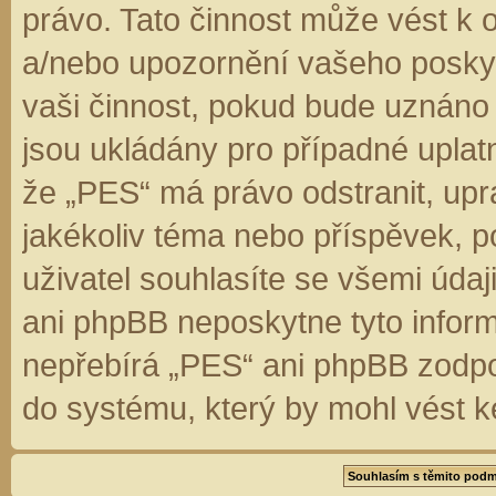
právo. Tato činnost může vést k 
a/nebo upozornění vašeho poskyt
vaši činnost, pokud bude uznáno
jsou ukládány pro případné uplatn
že „PES“ má právo odstranit, up
jakékoliv téma nebo příspěvek, 
uživatel souhlasíte se všemi úda
ani phpBB neposkytne tyto inform
nepřebírá „PES“ ani phpBB zodpo
do systému, který by mohl vést k