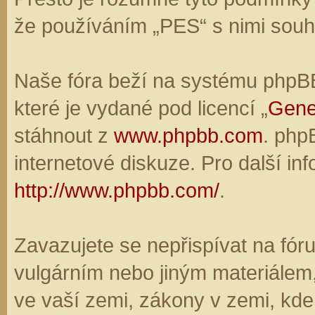
že používáním „PES“ s nimi souhl
Naše fóra beží na systému phpBB,
které je vydané pod licencí „
Gene
stáhnout z
www.phpbb.com
. php
internetové diskuze. Pro další in
http://www.phpbb.com/
.
Zavazujete se nepřispívat na fó
vulgárním nebo jiným materiálem,
ve vaší zemi, zákony v zemi, kde